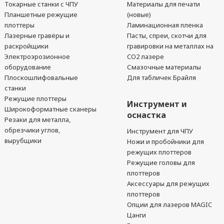
Токарные станки с ЧПУ
Материалы для печати
Планшетные режущие
(новые)
плоттеры
Ламинационная пленка
Лазерные гравёры и
Пасты, спреи, скотчи для
раскройщики
гравировки на металлах на
Электроэрозионное
CO2 лазере
оборудование
Смазочные материалы
Плоскошлифовальные
Для табличек Брайля
станки
Режущие плоттеры
Инструмент и
Широкоформатные сканеры
оснастка
Резаки для металла,
обрезчики углов,
Инструмент для ЧПУ
вырубщики
Ножи и пробойники для
режущих плоттеров
Режущие головы для
плоттеров
Аксессуары для режущих
плоттеров
Опции для лазеров MAGIC
Цанги