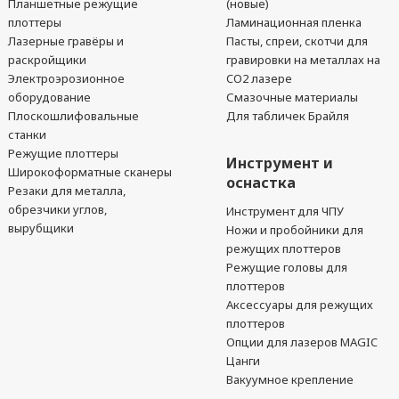
Планшетные режущие
(новые)
плоттеры
Ламинационная пленка
Лазерные гравёры и
Пасты, спреи, скотчи для
раскройщики
гравировки на металлах на
Электроэрозионное
CO2 лазере
оборудование
Смазочные материалы
Плоскошлифовальные
Для табличек Брайля
станки
Режущие плоттеры
Инструмент и
Широкоформатные сканеры
оснастка
Резаки для металла,
обрезчики углов,
Инструмент для ЧПУ
вырубщики
Ножи и пробойники для
режущих плоттеров
Режущие головы для
плоттеров
Аксессуары для режущих
плоттеров
Опции для лазеров MAGIC
Цанги
Вакуумное крепление