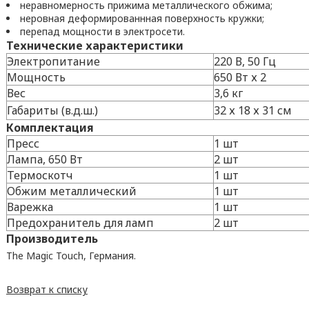
неравномерность прижима металлического обжима;
неровная деформированнная поверхность кружки;
перепад мощности в электросети.
Технические характеристики
Электропитание
220 В, 50 Гц
Мощность
650 Вт х 2
Вес
3,6 кг
Габариты (в.д.ш.)
32 х 18 х 31 см
Комплектация
Пресс
1 шт
Лампа, 650 Вт
2 шт
Термоскотч
1 шт
Обжим металлический
1 шт
Варежка
1 шт
Предохранитель для ламп
2 шт
Производитель
The Magic Touch, Германия.
Возврат к списку