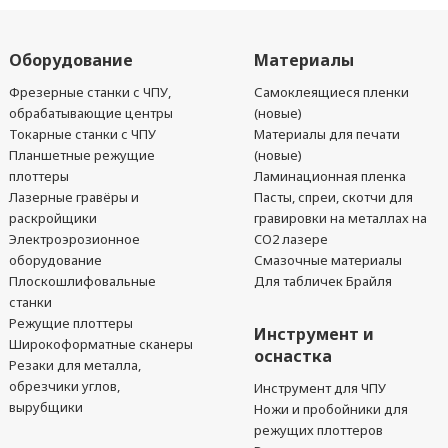
Оборудование
Материалы
Фрезерные станки с ЧПУ,
Самоклеящиеся пленки
обрабатывающие центры
(новые)
Токарные станки с ЧПУ
Материалы для печати
Планшетные режущие
(новые)
плоттеры
Ламинационная пленка
Лазерные гравёры и
Пасты, спреи, скотчи для
раскройщики
гравировки на металлах на
Электроэрозионное
CO2 лазере
оборудование
Смазочные материалы
Плоскошлифовальные
Для табличек Брайля
станки
Режущие плоттеры
Инструмент и
Широкоформатные сканеры
оснастка
Резаки для металла,
обрезчики углов,
Инструмент для ЧПУ
вырубщики
Ножи и пробойники для
режущих плоттеров