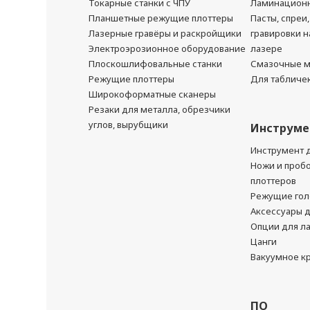
Токарные станки с ЧПУ
Ламинационн
Планшетные режущие плоттеры
Пасты, спреи,
Лазерные гравёры и раскройщики
гравировки н
Электроэрозионное оборудование
лазере
Плоскошлифовальные станки
Смазочные м
Режущие плоттеры
Для табличе
Широкоформатные сканеры
Резаки для металла, обрезчики
углов, вырубщики
Инструме
Инструмент 
Ножи и проб
плоттеров
Режущие гол
Аксессуары 
Опции для л
Цанги
Вакуумное к
ПО