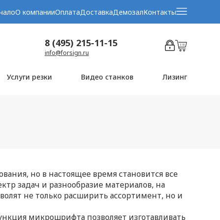
чало
О компании
Оплата
Доставка
Демозал
Контакты
8 (495) 215-11-15
info@forsign.ru
Услуги резки
Видео станков
Лизинг
ования, но в настоящее время становится все
ктр задач и разнообразие материалов, на
волят не только расширить ассортимент, но и
Функция микрошрифта позволяет изготавливать