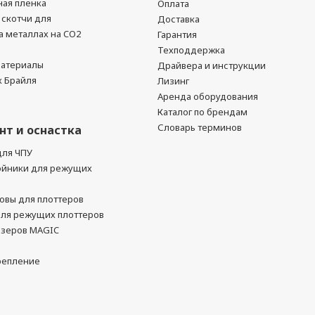
ая пленка
Оплата
 скотчи для
Доставка
а металлах на CO2
Гарантия
Техподдержка
атериалы
Драйвера и инструкции
к Брайля
Лизинг
Аренда оборудования
Каталог по брендам
Словарь терминов
нт и оснастка
для ЧПУ
ойники для режущих
овы для плоттеров
для режущих плоттеров
азеров MAGIC
репление