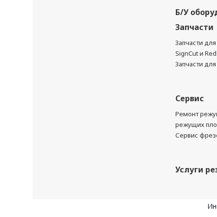
Б/У обору
Запчасти
Запчасти дл
SignCut и Red
Запчасти для
Сервис
Ремонт режу
режущих пло
Сервис фрезе
Услуги ре
Ин