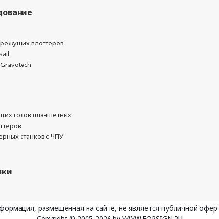
дование
я режущих плоттеров
sail
 Gravotech
щих голов планшетных
ттеров
рных станков с ЧПУ
зки
формация, размещенная на сайте, не является публичной офер
Copyright © 2005-2026 by WWW.FORSIGN.RU