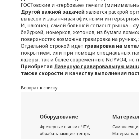
ГОСТовские и «гербовые» печати (минимальны
Другой важной задачей
является раскрой орг
вывесок и заканчивая офисными интерьерным
И, наконец, самой большой сегмент рынка –
с
бейджей, номерков, жетонов, из бумаги возмо
поверхностях возможна гравировка на ручках, з
Отдельной строкой идет
гравировка на мет
покрытием, или при помощи специальных паст
лазеры, так и более современные Nd:YVO4, но 
Приобретая
Лазерную гравировальную маш
также скорости и качеству выполнения пос
Возврат к списку
Оборудование
Материа
Фрезерные станки с ЧПУ,
Самоклеящие
обрабатывающие центры
Материалы дл