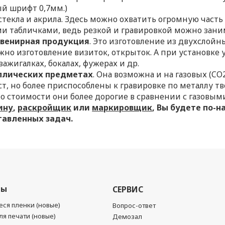
й шрифт 0,7мм.)
стекла и акрила. Здесь можно охватить огромную част
и табличками, ведь резкой и гравировкой можно зани
увенирная продукция
. Это изготовление из двухслойн
жно изготовление визиток, открыток. А при установке
ажигалках, бокалах, фужерах и др.
аллических предметах
. Она возможна и на газовых (CO
, но более приспособлены к гравировке по металлу т
по стоимости они более дорогие в сравнении с газовым
ину
,
раскройщик
или
маркировщик
, Вы будете по-
тавленных задач.
лы
СЕРВИС
ся пленки (новые)
Вопрос-ответ
я печати (новые)
Демозал