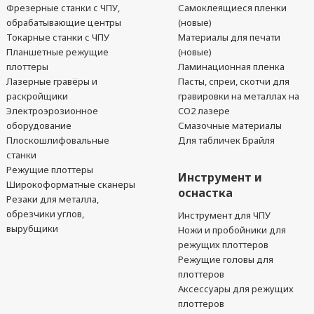
Фрезерные станки с ЧПУ,
Самоклеящиеся пленки
обрабатывающие центры
(новые)
Токарные станки с ЧПУ
Материалы для печати
Планшетные режущие
(новые)
плоттеры
Ламинационная пленка
Лазерные гравёры и
Пасты, спреи, скотчи для
раскройщики
гравировки на металлах на
Электроэрозионное
CO2 лазере
оборудование
Смазочные материалы
Плоскошлифовальные
Для табличек Брайля
станки
Режущие плоттеры
Инструмент и
Широкоформатные сканеры
оснастка
Резаки для металла,
обрезчики углов,
Инструмент для ЧПУ
вырубщики
Ножи и пробойники для
режущих плоттеров
Режущие головы для
плоттеров
Аксессуары для режущих
плоттеров