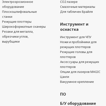
Электроэрозионное
CO2 лазере
оборудование
Смазочные материалы
Плоскошлифовальные
Для табличек Брайля
станки
Режущие плоттеры
Инструмент и
Широкоформатные сканеры
оснастка
Резаки для металла,
обрезчики углов,
Инструмент для ЧПУ
вырубщики
Ножи и пробойники для
режущих плоттеров
Режущие головы для
плоттеров
Аксессуары для режущих
плоттеров
Опции для лазеров MAGIC
Цанги
Вакуумное крепление
ПО
Б/У оборудование