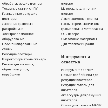
обрабатывающие центры
(новые)
Токарные станки с ЧПУ
Материалы для печати
Планшетные режущие
(новые)
плоттеры
Ламинационная пленка
Лазерные гравёры и
Пасты, спреи, скотчи для
раскройщики
гравировки на металлах на
Электроэрозионное
CO2 лазере
оборудование
Смазочные материалы
Плоскошлифовальные
Для табличек Брайля
станки
Режущие плоттеры
Инструмент и
Широкоформатные сканеры
оснастка
Резаки для металла,
обрезчики углов,
Инструмент для ЧПУ
вырубщики
Ножи и пробойники для
режущих плоттеров
Режущие головы для
плоттеров
Аксессуары для режущих
плоттеров
Опции для лазеров MAGIC