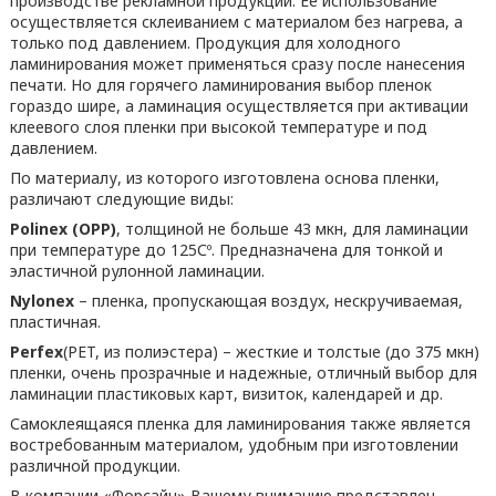
производстве рекламной продукции. Ее использование
осуществляется склеиванием с материалом без нагрева, а
только под давлением. Продукция для холодного
ламинирования может применяться сразу после нанесения
печати. Но для горячего ламинирования выбор пленок
гораздо шире, а ламинация осуществляется при активации
клеевого слоя пленки при высокой температуре и под
давлением.
По материалу, из которого изготовлена основа пленки,
различают следующие виды:
Polinex (ОРР)
, толщиной не больше 43 мкн, для ламинации
при температуре до 125Сº. Предназначена для тонкой и
эластичной рулонной ламинации.
Nylonex
– пленка, пропускающая воздух, нескручиваемая,
пластичная.
Perfex
(PET, из полиэстера) – жесткие и толстые (до 375 мкн)
пленки, очень прозрачные и надежные, отличный выбор для
ламинации пластиковых карт, визиток, календарей и др.
Самоклеящаяся пленка для ламинирования также является
востребованным материалом, удобным при изготовлении
различной продукции.
В компании «Форсайн» Вашему вниманию представлен