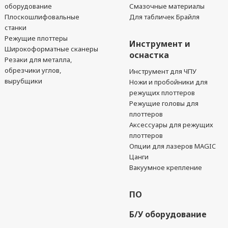
оборудование
Смазочные материалы
Плоскошлифовальные
Для табличек Брайля
станки
Режущие плоттеры
Инструмент и
Широкоформатные сканеры
оснастка
Резаки для металла,
обрезчики углов,
Инструмент для ЧПУ
вырубщики
Ножи и пробойники для
режущих плоттеров
Режущие головы для
плоттеров
Аксессуары для режущих
плоттеров
Опции для лазеров MAGIC
Цанги
Вакуумное крепление
ПО
Б/У оборудование