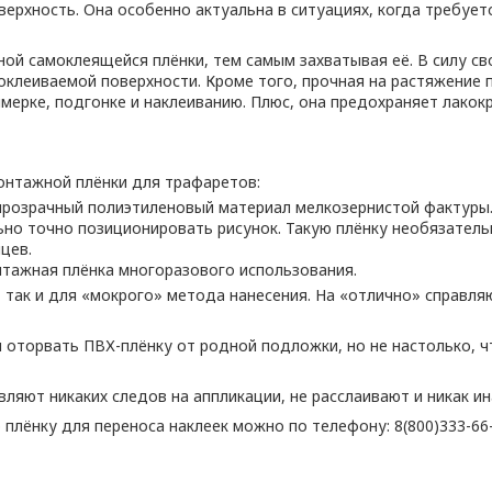
ерхность. Она особенно актуальна в ситуациях, когда требуетс
ой самоклеящейся плёнки, тем самым захватывая её. В силу с
клеиваемой поверхности. Кроме того, прочная на растяжение
мерке, подгонке и наклеиванию. Плюс, она предохраняет лакок
онтажной плёнки для трафаретов:
розрачный полиэтиленовый материал мелкозернистой фактуры.
но точно позиционировать рисунок. Такую плёнку необязательн
цев.
тажная плёнка многоразового использования.
, так и для «мокрого» метода нанесения. На «отлично» справля
 оторвать ПВХ-плёнку от родной подложки, но не настолько, 
ляют никаких следов на аппликации, не расслаивают и никак и
лёнку для переноса наклеек можно по телефону: 8(800)333-66-