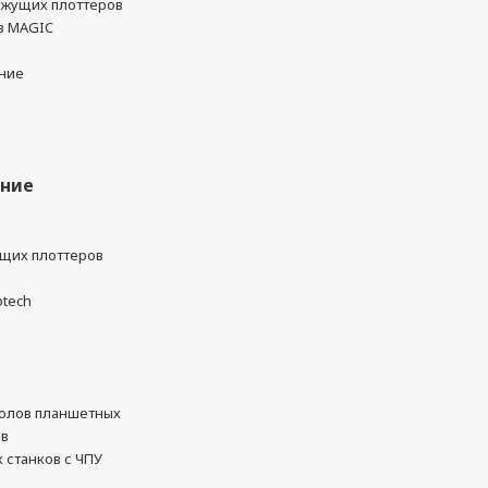
ежущих плоттеров
в MAGIC
ние
ание
ущих плоттеров
otech
олов планшетных
ов
 станков с ЧПУ