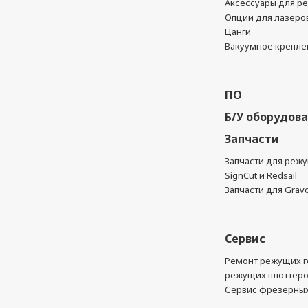
Аксессуары для р
Опции для лазеро
Цанги
Вакуумное крепле
ПО
Б/У оборудов
Запчасти
Запчасти для реж
SignCut и Redsail
Запчасти для Grav
Сервис
Ремонт режущих г
режущих плоттер
Сервис фрезерных