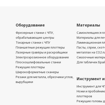
Оборудование
Материалы
Фрезерные станки с ЧПУ,
Самоклеящиеся пл
обрабатывающие центры
Материалы для печ
Токарные станки с ЧПУ
Ламинационная п
Планшетные режущие плоттеры
Пасты, спреи, скот
Лазерные гравёры и раскройщики
металлах на CO2 л
Электроэрозионное оборудование
Смазочные матер
Плоскошлифовальные станки
Для табличек Бра
Режущие плоттеры
Широкоформатные сканеры
Резаки для металла, обрезчики углов,
Инструмент и
вырубщики
Инструмент для Ч
Ножи и пробойник
плоттеров
Режущие головы д