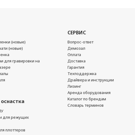
СЕРВИС
енки (новые)
Вопрос-ответ
ати (новые)
Демозал
ленка
Оплата
чи для гравировки на
Доставка
азере
Гарантия
иалы
Техподдержка
йля
Драйвера и инструкции
Лизинг
Аренда оборудования
Каталог по брендам
 оснастка
Словарь терминов
ПУ
и для режущих
ля плоттеров