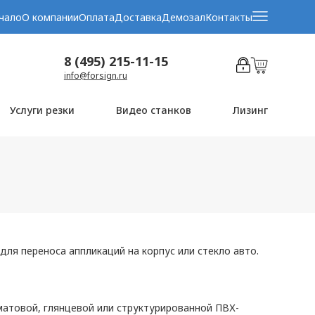
чало
О компании
Оплата
Доставка
Демозал
Контакты
8 (495) 215-11-15
info@forsign.ru
Услуги резки
Видео станков
Лизинг
ля переноса аппликаций на корпус или стекло авто.
атовой, глянцевой или структурированной ПВХ-