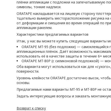
плёнки аппликации с подложки на запечатываемую пов
символы, тонкие надписи.
ORATAPE накладывается на лицевую сторону плоттерн
тщательно вымерить месторасположение рисунка на о
от деформации и смещения во время операций по при
аппликации ракелем.
Характеристики предлагаемых вариантов
Итак, у нас вы можете купить следующие варианты м
ORATAPE MT-95 (без подложки) — самоклеящийся п
аппликационных плёнок. Даёт возможность максималь
использовать её в качестве защиты в течение 6+ меся
ORATAPE MT-80P (с силиконовой подложкой) — мон
Оба варианта могут использоваться как для «сухого»
поверхности.
Уровень клейкости ORATAPE достаточно высок, чтобы
основы.
Предлагаемые нами варианты MT-95 и MT-80P не остав
Задать интересующие вопросы и заказать монтажную п
Возврат к списку