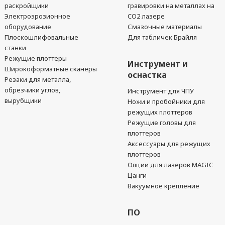
раскройщики
гравировки на металлах на
Электроэрозионное
CO2 лазере
оборудование
Смазочные материалы
Плоскошлифовальные
Для табличек Брайля
станки
Режущие плоттеры
Инструмент и
Широкоформатные сканеры
оснастка
Резаки для металла,
обрезчики углов,
Инструмент для ЧПУ
вырубщики
Ножи и пробойники для
режущих плоттеров
Режущие головы для
плоттеров
Аксессуары для режущих
плоттеров
Опции для лазеров MAGIC
Цанги
Вакуумное крепление
ПО