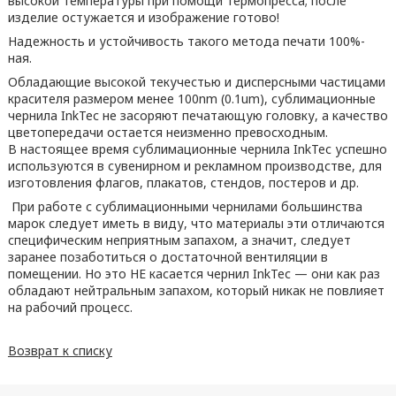
высокой температуры при помощи термопресса; после
изделие остужается и изображение готово!
Надежность и устойчивость такого метода печати 100%-
ная.
Обладающие высокой текучестью и дисперсными частицами
красителя размером менее 100nm (0.1um), сублимационные
чернила InkТес не засоряют печатающую головку, а качество
цветопередачи остается неизменно превосходным.
В настоящее время сублимационные чернила InkТес успешно
используются в сувенирном и рекламном производстве, для
изготовления флагов, плакатов, стендов, постеров и др.
При работе с сублимационными чернилами большинства
марок следует иметь в виду, что материалы эти отличаются
специфическим неприятным запахом, а значит, следует
заранее позаботиться о достаточной вентиляции в
помещении. Но это НЕ касается чернил InkТес — они как раз
обладают нейтральным запахом, который никак не повлияет
на рабочий процесс.
Возврат к списку