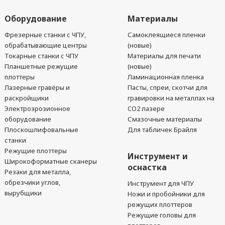
Оборудование
Материалы
Фрезерные станки с ЧПУ,
Самоклеящиеся пленки
обрабатывающие центры
(новые)
Токарные станки с ЧПУ
Материалы для печати
Планшетные режущие
(новые)
плоттеры
Ламинационная пленка
Лазерные гравёры и
Пасты, спреи, скотчи для
раскройщики
гравировки на металлах на
Электроэрозионное
CO2 лазере
оборудование
Смазочные материалы
Плоскошлифовальные
Для табличек Брайля
станки
Режущие плоттеры
Инструмент и
Широкоформатные сканеры
оснастка
Резаки для металла,
обрезчики углов,
Инструмент для ЧПУ
вырубщики
Ножи и пробойники для
режущих плоттеров
Режущие головы для