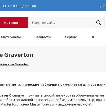
Н-ПТ с 09:00 до 18:00
В на
Каталог
Материалы
Запчасти
Сервис
ПО
е Graverton
на металле Graverton
льные металлические таблички применяется для создания
ртон»)
следует понимать способ переноса изображений на мет
 работы по данной технологии необходимы: компьютер, принте
MasterTon, тонер MasterTon/сублимационные чернила).