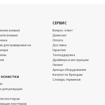
СЕРВИС
енки (новые)
Вопрос-ответ
ати (новые)
Демозал
ленка
Оплата
чи для гравировки на
Доставка
азере
Гарантия
иалы
Техподдержка
йля
Драйвера и инструкции
Лизинг
Аренда оборудования
Каталог по брендам
 оснастка
Словарь терминов
ПУ
и для режущих
ля плоттеров
ежущих плоттеров