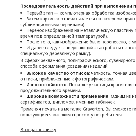
Последовательность действий при выполнении пе
Первый этап — компьютерная обработка изображен
Затем картинка отпечатывается на лазерном принт
сублимационными чернилами).
Перенос изображения на металлическую пластину 
время под определенной температурой).
После того, как изображение было перенесено, с м
И далее следует завершающий этап работы с загот
специальную деревянную рамку).
В сферах рекламного, полиграфического, сувенирног
способа оформления (создания) изделий:
Высокое качество оттиска
: четкость, точная ц
оттиски, приближенные к фотографическим.
Износостойкость.
Поскольку частицы красителя п
продолжительного времени.
Широкие возможности применения.
Одним из на
сертификатов, дипломов, именных табличек.
Применяя печать на металле Graverton, Вы сможете
пользующиеся высоким спросом у потребителя.
Возврат к списку