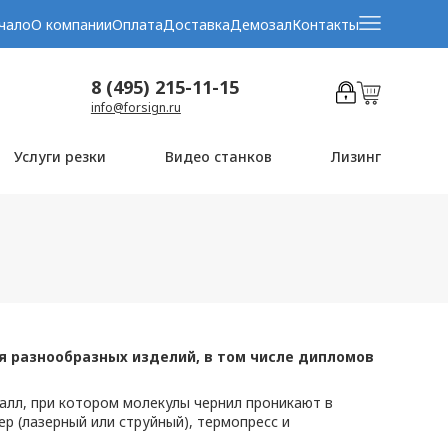
чало
О компании
Оплата
Доставка
Демозал
Контакты
8 (495) 215-11-15
info@forsign.ru
Услуги резки
Видео станков
Лизинг
 разнообразных изделий, в том числе дипломов
алл, при котором молекулы чернил проникают в
р (лазерный или струйный), термопресс и