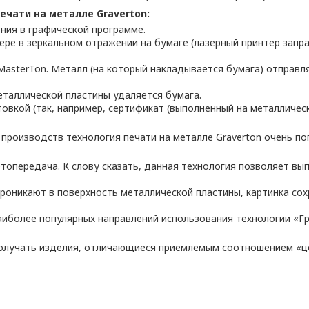
чати на металле Graverton:
ия в графической программе.
ере в зеркальном отражении на бумаге (лазерный принтер запр
MasterTon. Металл (на который накладывается бумага) отправл
еталлической пластины удаляется бумага.
овкой (так, например, сертификат (выполненный на металличес
о производств технология печати на металле Graverton очень 
ветопередача. К слову сказать, данная технология позволяет в
роникают в поверхность металлической пластины, картинка сох
иболее популярных направлений использования технологии «Г
 получать изделия, отличающиеся приемлемым соотношением «ц