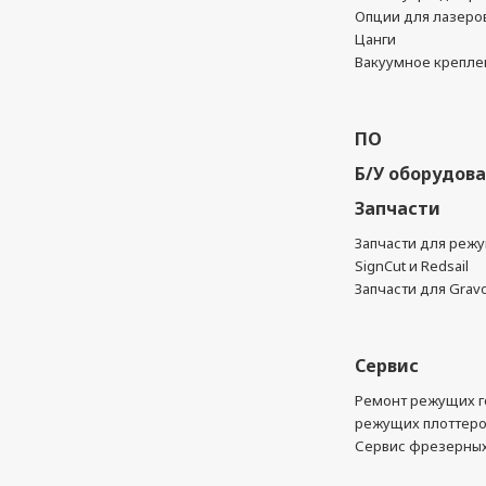
Опции для лазеро
Цанги
Вакуумное крепле
ПО
Б/У оборудов
Запчасти
Запчасти для реж
SignCut и Redsail
Запчасти для Grav
Сервис
Ремонт режущих г
режущих плоттер
Сервис фрезерных