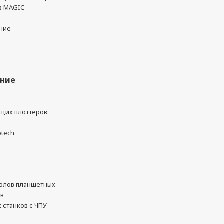
в MAGIC
ние
ание
ущих плоттеров
otech
олов планшетных
ов
 станков с ЧПУ