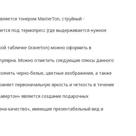
авляется тонером MasterTon, струйный -
яется под термопресс (где выдерживается нужное
кой табличке Graverton) можно оформить в
популярна. Можно отметить следующие плюсы данного
ыполнять черно-белые, цветные изображения, а также
раняет первоначальную яркость и четкость в течение
равертон» является создание подарочных
ена-качество», имеющие презентабельный вид и