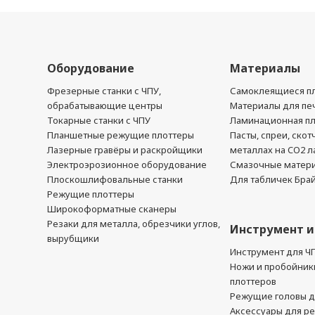
Оборудование
Материалы
Фрезерные станки с ЧПУ,
Самоклеящиеся пл
обрабатывающие центры
Материалы для печ
Токарные станки с ЧПУ
Ламинационная п
Планшетные режущие плоттеры
Пасты, спреи, скот
Лазерные гравёры и раскройщики
металлах на CO2 л
Электроэрозионное оборудование
Смазочные матер
Плоскошлифовальные станки
Для табличек Бра
Режущие плоттеры
Широкоформатные сканеры
Резаки для металла, обрезчики углов,
Инструмент и
вырубщики
Инструмент для Ч
Ножи и пробойник
плоттеров
Режущие головы д
Аксессуары для р