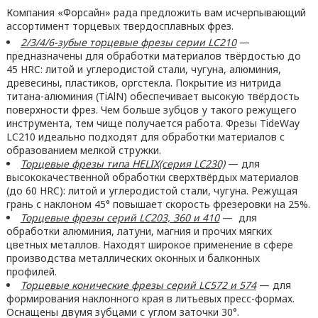
Компания «Форсайн» рада предложить вам исчерпывающий
ассортимент торцевых твердосплавных фрез.
2/
3/4/6-
зубые торцевые фрезы серии LC210
—
предназначены для обработки материалов твёрдостью до
45 HRC: литой и углеродистой стали, чугуна, алюминия,
древесины, пластиков, оргстекла. Покрытие из нитрида
титана-алюминия (TiAlN) обеспечивает высокую твёрдость
поверхности фрез. Чем больше зубцов у такого режущего
инструмента, тем чище получается работа. Фрезы TideWay
LC210 идеально подходят для обработки материалов с
образованием мелкой стружки.
Т
орцевые фрезы типа
HELIX
(серия
LC
230)
— для
высококачественной обработки сверхтвёрдых материалов
(до 60 HRC): литой и углеродистой стали, чугуна. Режущая
грань с наклоном 45° повышает скорость фрезеровки на 25%.
Т
орцевые фрезы
серий
LC
203, 360 и 410
— для
обработки алюминия, латуни, магния и прочих мягких
цветных металлов. Находят широкое применение в сфере
производства металлических оконных и балконных
профилей.
Т
орцевые конические фрезы серий
LC
572
и
574
— для
формирования наклонного края в литьевых пресс-формах.
Оснащены двумя зубцами с углом заточки 30°.