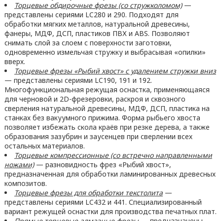
Т
орцевые обдирочные
фрезы
(со стружколомом)
—
представлены сериями LC280 и 290. Подходят для
обработки мягких металлов, натуральной древесины,
фанеры, МДФ, ДСП, пластиков ПВХ и ABS. Позволяют
снимать слой за слоем с поверхности заготовки,
одновременно измельчая стружку и выбрасывая «опилки»
вверх.
Т
орцевые фрезы
«Рыбий хвост» с удалением стружки вниз
— представлены сериями LC190, 191 и 192.
Многофункциональная режущая оснастка, применяющаяся
для черновой и 2D-фрезеровки, раскроя и сквозного
сверления натуральной древесины, МДФ, ДСП, пластика на
станках без вакуумного прижима. Форма рыбьего хвоста
позволяет избежать скола краёв при резке дерева, а также
образования зазубрин и заусенцев при сверлении всех
остальных материалов.
Т
орцевые компрессионные (со встречно направленными
ножами)
— разновидность фрез «Рыбий хвост»,
предназначенная для обработки ламинированных древесных
композитов.
Т
орцевые фрезы для обработки текстолита
—
представлены сериями LC432 и 441. Специализированный
вариант режущей оснастки для производства печатных плат.
П
рямые торцевые алмазные фрезы
— предназначены