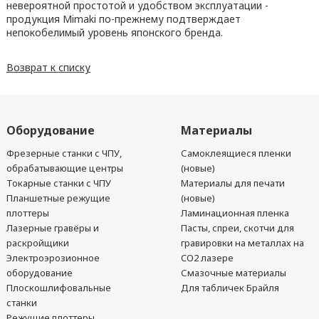
невероятной простотой и удобством эксплуатации -
продукция Mimaki по-прежнему подтверждает
непокобелимый уровень японского бренда.
Возврат к списку
Оборудование
Материалы
Фрезерные станки с ЧПУ,
Самоклеящиеся пленки
обрабатывающие центры
(новые)
Токарные станки с ЧПУ
Материалы для печати
Планшетные режущие
(новые)
плоттеры
Ламинационная пленка
Лазерные гравёры и
Пасты, спреи, скотчи для
раскройщики
гравировки на металлах на
Электроэрозионное
CO2 лазере
оборудование
Смазочные материалы
Плоскошлифовальные
Для табличек Брайля
станки
Режущие плоттеры