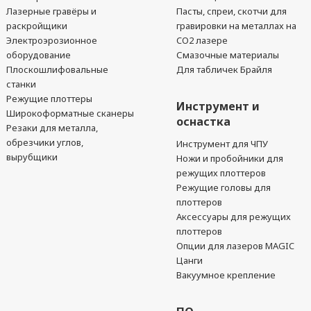
Лазерные гравёры и
Пасты, спреи, скотчи для
раскройщики
гравировки на металлах на
Электроэрозионное
CO2 лазере
оборудование
Смазочные материалы
Плоскошлифовальные
Для табличек Брайля
станки
Режущие плоттеры
Инструмент и
Широкоформатные сканеры
оснастка
Резаки для металла,
обрезчики углов,
Инструмент для ЧПУ
вырубщики
Ножи и пробойники для
режущих плоттеров
Режущие головы для
плоттеров
Аксессуары для режущих
плоттеров
Опции для лазеров MAGIC
Цанги
Вакуумное крепление