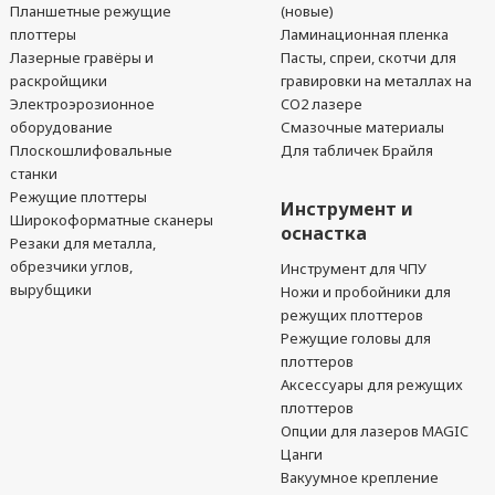
Планшетные режущие
(новые)
плоттеры
Ламинационная пленка
Лазерные гравёры и
Пасты, спреи, скотчи для
раскройщики
гравировки на металлах на
Электроэрозионное
CO2 лазере
оборудование
Смазочные материалы
Плоскошлифовальные
Для табличек Брайля
станки
Режущие плоттеры
Инструмент и
Широкоформатные сканеры
оснастка
Резаки для металла,
обрезчики углов,
Инструмент для ЧПУ
вырубщики
Ножи и пробойники для
режущих плоттеров
Режущие головы для
плоттеров
Аксессуары для режущих
плоттеров
Опции для лазеров MAGIC
Цанги
Вакуумное крепление