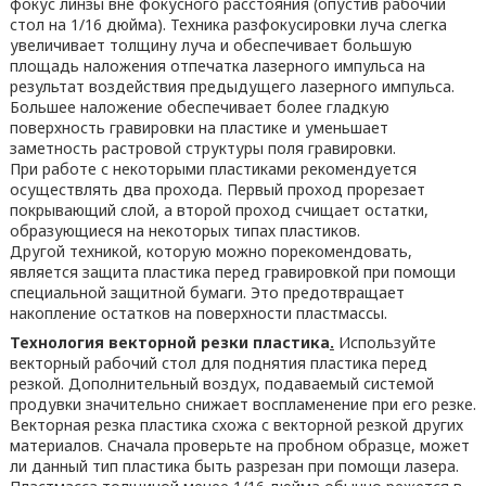
фокус линзы вне фокусного расстояния (опустив рабочий
стол на 1/16 дюйма). Техника разфокусировки луча слегка
увеличивает толщину луча и обеспечивает большую
площадь наложения отпечатка лазерного импульса на
результат воздействия предыдущего лазерного импульса.
Большее наложение обеспечивает более гладкую
поверхность гравировки на пластике и уменьшает
заметность растровой структуры поля гравировки.
При работе с некоторыми пластиками рекомендуется
осуществлять два прохода. Первый проход прорезает
покрывающий слой, а второй проход счищает остатки,
образующиеся на некоторых типах пластиков.
Другой техникой, которую можно порекомендовать,
является защита пластика перед гравировкой при помощи
специальной защитной бумаги. Это предотвращает
накопление остатков на поверхности пластмассы.
Технология векторной резки пластика
.
Используйте
векторный рабочий стол для поднятия пластика перед
резкой. Дополнительный воздух, подаваемый системой
продувки значительно снижает воспламенение при его резке.
Векторная резка пластика схожа с векторной резкой других
материалов. Сначала проверьте на пробном образце, может
ли данный тип пластика быть разрезан при помощи лазера.