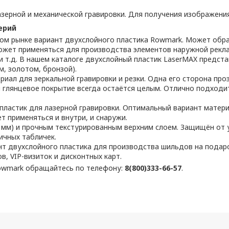
ерной и механической гравировки. Для получения изображения
ерий
м рынке вариант двухслойного пластика Rowmark. Может обра
может применяться для производства элементов наружной рекл
и т.д. В нашем каталоге двухслойный пластик LaserMAX предст
м, золотом, бронзой).
ал для зеркальной гравировки и резки. Одна его сторона проз
и глянцевое покрытие всегда остаётся целым. Отлично подходи
ластик для лазерной гравировки. Оптимальный вариант матери
 применяться и внутри, и снаружи.
 мм) и прочным текстурированным верхним слоем. Защищён от
ичных табличек.
т двухслойного пластика для производства шильдов на подар
, VIP-визиток и дисконтных карт.
owmark обращайтесь по телефону:
8(800)333-66-57
.