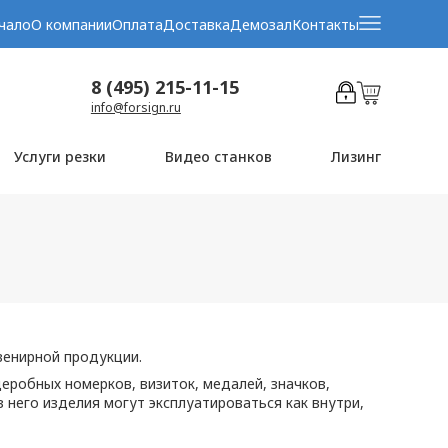
чало
О компании
Оплата
Доставка
Демозал
Контакты
8 (495) 215-11-15
info@forsign.ru
Услуги резки
Видео станков
Лизинг
венирной продукции.
еробных номерков, визиток, медалей, значков,
 него изделия могут эксплуатироваться как внутри,