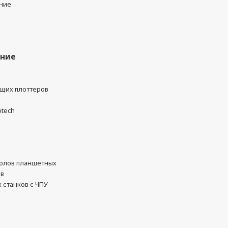
ние
ание
ущих плоттеров
otech
олов планшетных
ов
 станков с ЧПУ