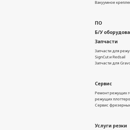
Вакуумное крепле
ПО
Б/У оборудов
Запчасти
Запчасти для реж
SignCut и Redsail
Запчасти для Grav
Сервис
Ремонт режущих г
режущих плоттер
Сервис фрезерных
Услуги резки