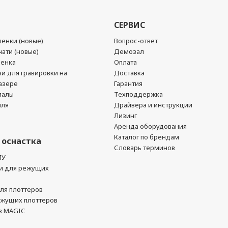
СЕРВИС
енки (новые)
Вопрос-ответ
ати (новые)
Демозал
ленка
Оплата
чи для гравировки на
Доставка
азере
Гарантия
иалы
Техподдержка
йля
Драйвера и инструкции
Лизинг
Аренда оборудования
Каталог по брендам
 оснастка
Словарь терминов
ПУ
и для режущих
ля плоттеров
ежущих плоттеров
в MAGIC