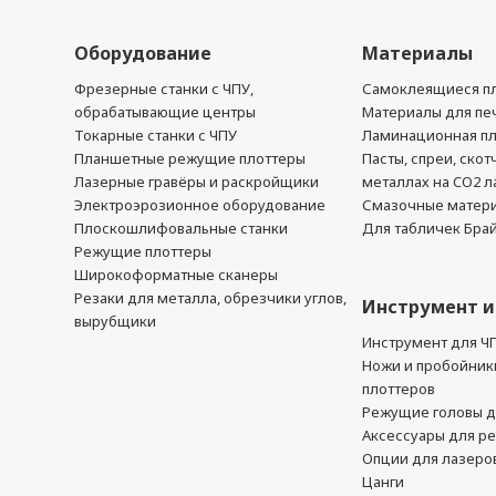
Оборудование
Материалы
Фрезерные станки с ЧПУ,
Самоклеящиеся пл
обрабатывающие центры
Материалы для печ
Токарные станки с ЧПУ
Ламинационная п
Планшетные режущие плоттеры
Пасты, спреи, скот
Лазерные гравёры и раскройщики
металлах на CO2 л
Электроэрозионное оборудование
Смазочные матер
Плоскошлифовальные станки
Для табличек Бра
Режущие плоттеры
Широкоформатные сканеры
Резаки для металла, обрезчики углов,
Инструмент и
вырубщики
Инструмент для Ч
Ножи и пробойник
плоттеров
Режущие головы д
Аксессуары для р
Опции для лазеро
Цанги