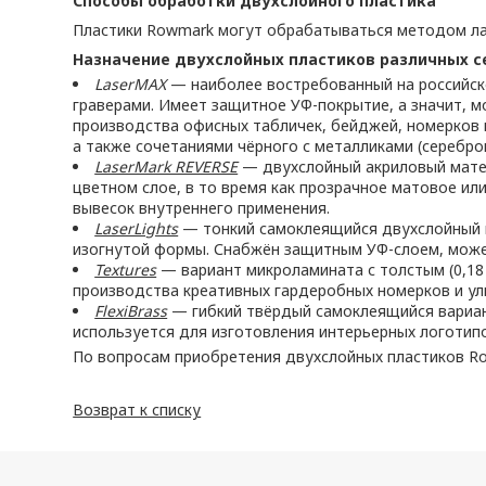
Способы обработки двухслойного пластика
Пластики Rowmark могут обрабатываться методом лаз
Назначение двухслойных пластиков различных с
LaserMAX
— наиболее востребованный на российско
граверами. Имеет защитное УФ-покрытие, а значит, 
производства офисных табличек, бейджей, номерков 
а также сочетаниями чёрного с металликами (серебро
LaserMark REVERSE
— двухслойный акриловый матери
цветном слое, в то время как прозрачное матовое ил
вывесок внутреннего применения.
LaserLights
— тонкий самоклеящийся двухслойный п
изогнутой формы. Снабжён защитным УФ-слоем, может
Textures
— вариант микроламината с толстым (0,18
производства креативных гардеробных номерков и ул
FlexiBrass
— гибкий твёрдый самоклеящийся вариан
используется для изготовления интерьерных логотипов
По вопросам приобретения двухслойных пластиков R
Возврат к списку