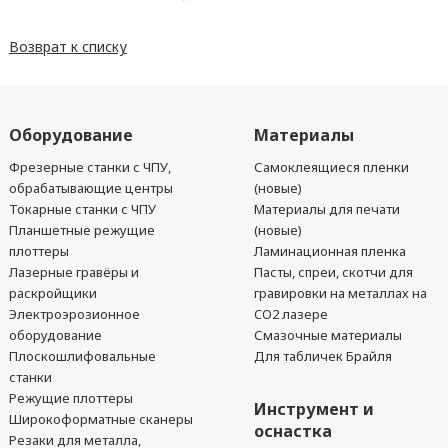
Возврат к списку
Оборудование
Материалы
Фрезерные станки с ЧПУ,
Самоклеящиеся пленки
обрабатывающие центры
(новые)
Токарные станки с ЧПУ
Материалы для печати
Планшетные режущие
(новые)
плоттеры
Ламинационная пленка
Лазерные гравёры и
Пасты, спреи, скотчи для
раскройщики
гравировки на металлах на
Электроэрозионное
CO2 лазере
оборудование
Смазочные материалы
Плоскошлифовальные
Для табличек Брайля
станки
Режущие плоттеры
Инструмент и
Широкоформатные сканеры
оснастка
Резаки для металла,