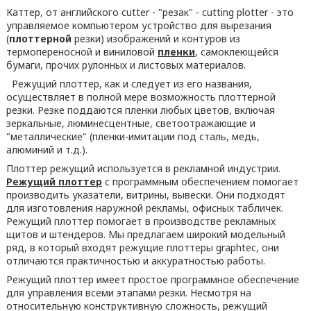
Каттер, от английского cutter - "резак" - cutting plotter - это
управляемое компьютером устройство для вырезания
(
плоттерной
резки) изображений и контуров из
термопереносной и виниловой
пленки
, самоклеющейся
бумаги, прочих рулонных и листовых материалов.
Режущий плоттер, как и следует из его названия,
осуществляет в полной мере возможность плоттерной
резки. Резке поддаются пленки любых цветов, включая
зеркальные, люминесцентные, светоотражающие и
"металлические" (пленки-имитации под сталь, медь,
алюминий и т.д.).
Плоттер режущий используется в рекламной индустрии.
Режущий плоттер
с программным обеспечением помогает
производить указатели, витрины, вывески. Они подходят
для изготовления наружной рекламы, офисных табличек.
Режущий плоттер помогает в производстве рекламных
щитов и штендеров. Мы предлагаем широкий модельный
ряд, в который входят режущие плоттеры graphtec, они
отличаются практичностью и аккуратностью работы.
Режущий плоттер имеет простое программное обеспечение
для управления всеми этапами резки. Несмотря на
относительную конструктивную сложность, режущий