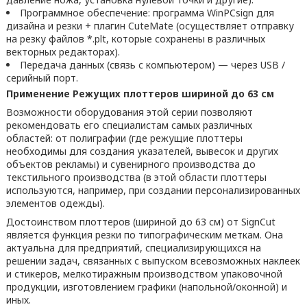
Программное обеспечение: программа WinPCsign для
дизайна и резки + плагин CuteMate (осуществляет отправку
на резку файлов *.plt, которые сохранены в различных
векторных редакторах).
Передача данных (связь с компьютером) — через USB /
серийный порт.
Применение Режущих плоттеров шириной до 63 см
Возможности оборудования этой серии позволяют
рекомендовать его специалистам самых различных
областей: от полиграфии (где режущие плоттеры
необходимы для создания указателей, вывесок и других
объектов рекламы) и сувенирного производства до
текстильного производства (в этой области плоттеры
используются, например, при создании персонализированных
элементов одежды).
Достоинством плоттеров (шириной до 63 см) от SignCut
является функция резки по типографическим меткам. Она
актуальна для предприятий, специализирующихся на
решении задач, связанных с выпуском всевозможных наклеек
и стикеров, мелкотиражным производством упаковочной
продукции, изготовлением графики (напольной/оконной) и
иных.