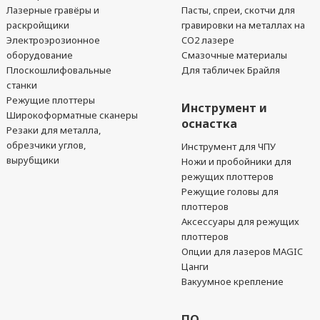
Лазерные гравёры и
Пасты, спреи, скотчи для
раскройщики
гравировки на металлах на
Электроэрозионное
CO2 лазере
оборудование
Смазочные материалы
Плоскошлифовальные
Для табличек Брайля
станки
Режущие плоттеры
Инструмент и
Широкоформатные сканеры
оснастка
Резаки для металла,
обрезчики углов,
Инструмент для ЧПУ
вырубщики
Ножи и пробойники для
режущих плоттеров
Режущие головы для
плоттеров
Аксессуары для режущих
плоттеров
Опции для лазеров MAGIC
Цанги
Вакуумное крепление
ПО