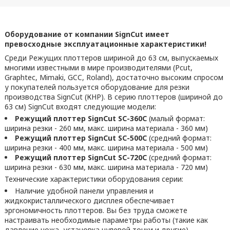
Оборудование от компании SignCut имеет
превосходные эксплуатационные характеристики!
Среди Режущих плоттеров шириной до 63 см, выпускаемых
многими известными в мире производителями (Pcut,
Graphtec, Mimaki, GCC, Roland), достаточно высоким спросом
у покупателей пользуется оборудование для резки
производства SignCut (КНР). В серию плоттеров (шириной до
63 см) SignCut входят следующие модели:
Режущий плоттер SignCut SC-360C
(малый формат:
ширина резки - 260 мм, макс. ширина материала - 360 мм)
Режущий плоттер SignCut SC-500C
(средний формат:
ширина резки - 400 мм, макс. ширина материала - 500 мм)
Режущий плоттер SignCut SC-720C
(средний формат:
ширина резки - 630 мм, макс. ширина материала - 720 мм)
Технические характеристики оборудования серии:
Наличие удобной панели управления и
жидкокристаллического дисплея обеспечивает
эргономичность плоттеров. Вы без труда сможете
настраивать необходимые параметры работы (такие как
давление ножа, установка нулевой точки и другие).