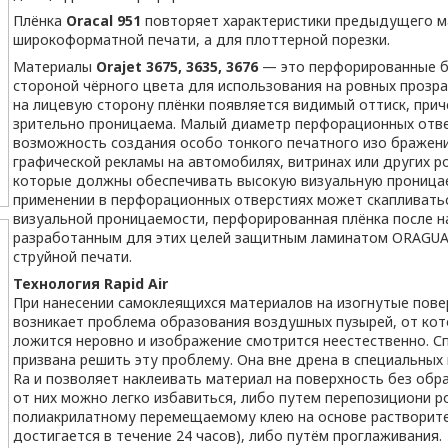
Плёнка
Oracal 951
повторяет характеристики предыдущего ма
широкоформатной печати, а для плоттерной порезки.
Материалы
Orajet 3675, 3635, 3676
— это перфорированные б
стороной чёрного цвета для использования на ровных прозра
на лицевую сторону плёнки появляется видимый оттиск, при
зрительно проницаема. Малый диаметр перфорационных отве
возможность создания особо тонкого печатного изо бражени
графической рекламы на автомобилях, витринах или других р
которые должны обеспечивать высокую визуальную проницае
применении в перфорационных отверстиях может скапливать
визуальной проницаемости, перфорированная плёнка после 
разработанным для этих целей защитным ламинатом ORAGUA
струйной печати.
Технология Rapid Air
При нанесении самоклеящихся материалов на изогнутые повер
возникает проблема образования воздушных пузырей, от кото
ложится неровно и изображение смотрится неестественно. Сп
призвана решить эту проблему. Она вне дрена в специальных 
Ra и позволяет наклеивать материал на поверхность без обр
от них можно легко избавиться, либо путем перепозициони р
полиакрилатному перемещаемому клею на основе растворител
достигается в течение 24 часов), либо путём проглаживания.