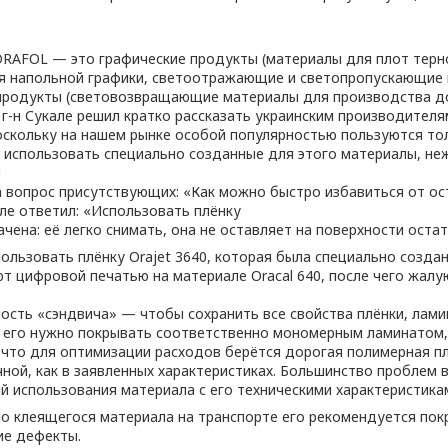
ORAFOL — это графические продукты (материалы для плот терно
ля напольной графики, светоотражающие и светопропускающие 
продукты (световозвращающие материалы для производства дор
 г-н Сукале решил кратко рассказать украинским производител
ольку на нашем рынке особой популярностью пользуются только
 использовать специально созданные для этого материалы, неж
м
на вопрос присутствующих: «Как можно быстро избавиться от о
але ответил: «Использовать плёнку
ачена: её легко снимать, она не оставляет на поверхности оста
ользовать плёнку Orajet 3640, которая была специально созда
 цифровой печатью на материале Oracal 640, после чего жалую
сть «сэндвича» — чтобы сохранить все свойства плёнки, ламин
, его нужно покрывать соответственно мономерным ламинатом
 что для оптимизации расходов берётся дорогая полимерная п
чной, как в заявленных характеристиках. Большинство проблем 
й использования материала с его техническими характеристика
о клеящегося материала на транспорте его рекомендуется пок
ие дефекты.