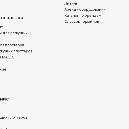
Лизинг
Аренда оборудования
Каталог по брендам
 оснастка
Словарь терминов
ПУ
и для режущих
ля плоттеров
ежущих плоттеров
в MAGIC
ние
ание
ущих плоттеров