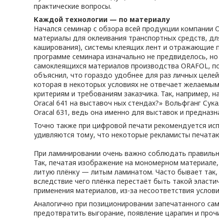
практические вопросы.
Каждой технологии — по материалу
Начался семинар с обзора всей продукции компании 
материалы для оклеивания транспортных средств, д
каширования), системы клеящих лент и отражающие 
программе семинара изначально не предвиделось, но
самоклеящихся материалов производства ORAFOL, поск
объяснил, что гораздо удобнее для раз личных целей
которая в некоторых условиях не отвечает желаемы
критериям и требованиям заказчика. Так, например, 
Oracal 641 на выставоч ных стендах?» Вольфганг Сук
Oracal 631, ведь она именно для выставок и предназн
Точно также при цифровой печати рекомендуется исп
удивляются тому, что некоторые рекламисты печатают
При ламинировании очень важно соблюдать правильно
Так, печатая изображение на мономерном материале
литую плёнку — литым ламинатом. Часто бывает так,
вследствие чего плёнка перестаёт быть такой эласти
применения материалов, из-за несоответствия услови
Аналогично при позиционировании запечатанного сам
предотвратить выгорание, появление царапин и проч