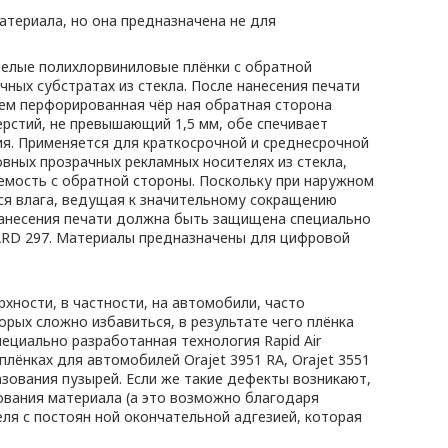
териала, но она предназначена не для
елые полихлорвиниловые плёнки с обратной
чных субстратах из стекла. После нанесения печати
чем перфорированная чёр ная обратная сторона
рстий, не превышающий 1,5 мм, обе спечивает
я. Применяется для краткосрочной и среднесрочной
овных прозрачных рекламных носителях из стекла,
мость с обратной стороны. Поскольку при наружном
ся влага, ведущая к значительному сокращению
нанесения печати должна быть защищена специально
RD 297. Материалы предназначены для цифровой
хности, в частности, на автомобили, часто
рых сложно избавиться, в результате чего плёнка
ециально разработанная технология Rapid Air
плёнках для автомобилей Orajet 3951 RA, Orajet 3551
азования пузырей. Если же такие дефекты возникают,
ования материала (а это возможно благодаря
я с постоян ной окончательной адгезией, которая