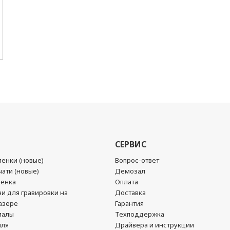
СЕРВИС
енки (новые)
Вопрос-ответ
ати (новые)
Демозал
ленка
Оплата
чи для гравировки на
Доставка
азере
Гарантия
иалы
Техподдержка
йля
Драйвера и инструкции