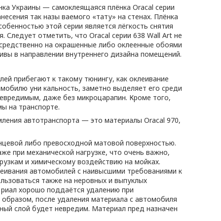
нка Украины — самоклеящаяся плёнка Oracal серии
несения так назы ваемого «тату» на стенах. Плёнка
собенностью этой серии является лёгкость снятия
. Следует отметить, что Oracal серии 638 Wall Art не
осредственно на окрашенные либо оклеенные обоями
тивы в направлении внутреннего дизайна помещений.
ей прибегают к такому тюнингу, как оклеивание
мобилю уни кальность, заметно выделяет его среди
 невредимым, даже без микроцарапин. Кроме того,
мы на транспорте.
ления автотранспорта — это материалы Oracal 970,
янцевой либо превосходной матовой поверхностью.
же при механической нагрузке, что очень важно,
рузкам и химическому воздействию на мойках.
леивания автомобилей с наивысшими требованиями к
ользоваться также на неровных и выпуклых
е риал хорошо поддаётся удалению при
 образом, после удаления материала с автомобиля
очный слой будет невредим. Материал пред назначен