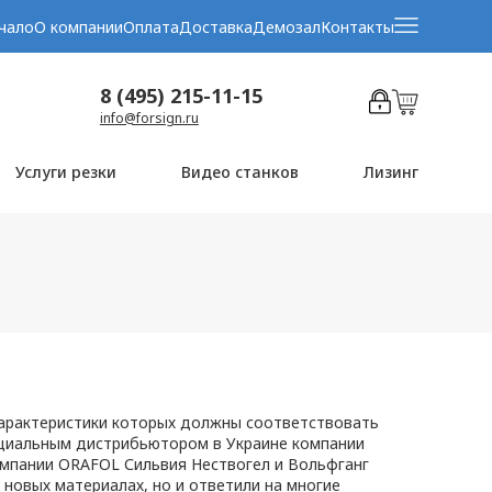
чало
О компании
Оплата
Доставка
Демозал
Контакты
8 (495) 215-11-15
info@forsign.ru
Услуги резки
Видео станков
Лизинг
характеристики которых должны соответствовать
ициальным дистрибьютором в Украине компании
омпании ORAFOL Сильвия Нествогел и Вольфганг
новых материалах, но и ответили на многие