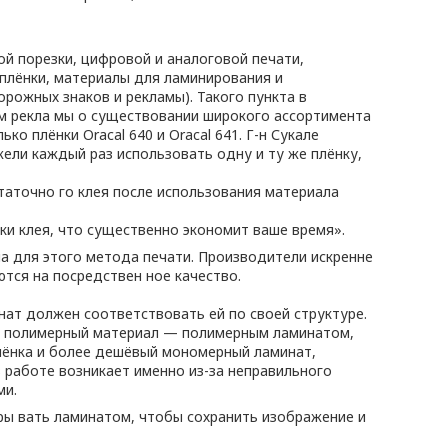
й порезки, цифровой и аналоговой печати,
плёнки, материалы для ламинирования и
ожных знаков и рекламы). Такого пункта в
ям рекла мы о существовании широкого ассортимента
 плёнки Oracal 640 и Oracal 641. Г-н Сукале
ели каждый раз использовать одну и ту же плёнку,
статочно го клея после использования материала
тки клея, что существенно экономит ваше время».
на для этого метода печати. Производители искренне
тся на посредствен ное качество.
ат должен соответствовать ей по своей структуре.
, полимерный материал — полимерным ламинатом,
лёнка и более дешёвый мономерный ламинат,
в работе возникает именно из-за неправильного
ми.
ры вать ламинатом, чтобы сохранить изображение и