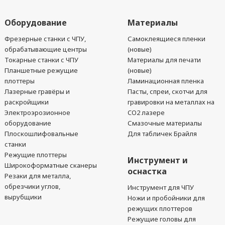
Оборудование
Материалы
Фрезерные станки с ЧПУ,
Самоклеящиеся пленки
обрабатывающие центры
(новые)
Токарные станки с ЧПУ
Материалы для печати
Планшетные режущие
(новые)
плоттеры
Ламинационная пленка
Лазерные гравёры и
Пасты, спреи, скотчи для
раскройщики
гравировки на металлах на
Электроэрозионное
CO2 лазере
оборудование
Смазочные материалы
Плоскошлифовальные
Для табличек Брайля
станки
Режущие плоттеры
Инструмент и
Широкоформатные сканеры
оснастка
Резаки для металла,
обрезчики углов,
Инструмент для ЧПУ
вырубщики
Ножи и пробойники для
режущих плоттеров
Режущие головы для