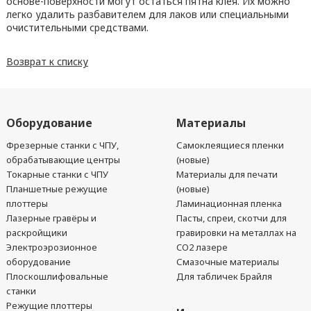
основе-поверхности могут остаться пятна клея. Их можно
легко удалить разбавителем для лаков или специальными
очистительными средствами.
Возврат к списку
Оборудование
Материалы
Фрезерные станки с ЧПУ,
Самоклеящиеся пленки
обрабатывающие центры
(новые)
Токарные станки с ЧПУ
Материалы для печати
Планшетные режущие
(новые)
плоттеры
Ламинационная пленка
Лазерные гравёры и
Пасты, спреи, скотчи для
раскройщики
гравировки на металлах на
Электроэрозионное
CO2 лазере
оборудование
Смазочные материалы
Плоскошлифовальные
Для табличек Брайля
станки
Режущие плоттеры