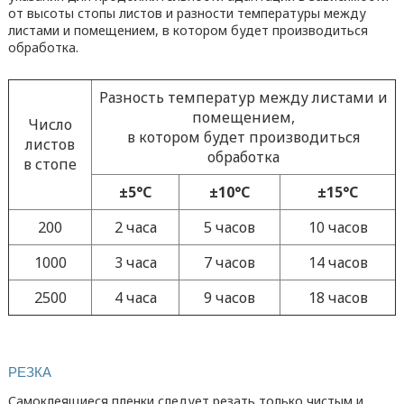
от высоты стопы листов и разности температуры между
листами и помещением, в котором будет производиться
обработка.
Разность температур между листами и
помещением,
Число
в котором будет производиться
листов
обработка
в стопе
±5°С
±10°С
±15°С
200
2 часа
5 часов
10 часов
1000
3 часа
7 часов
14 часов
2500
4 часа
9 часов
18 часов
РЕЗКА
Самоклеящиеся пленки следует резать только чистым и