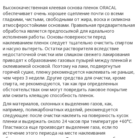
Высококачественная клеевая основа пленок ORACAL
обеспечивает очень хорошее сцепление почти со всеми
гладкими, чистыми, свободными от жира, воска и силикона
атмосферостойкими основами. Правильная предварительная
обработка является предпосылкой для идеального
исполнения работы. Основы-поверхности перед
наклеиванием пленок следует тщательно очистить спиртом
и насухо вытереть. Остатки растворителя вследствие
недостаточной очистки или слишком свежего лакирования
приводят к образованию газовых пузырей между пленкой и
оклеиваемой основой. Поэтому на лаки, подвергнутые
горячей сушке, пленку рекомендуется наклеивать не раньше,
чем через 3 недели. Другие средства для очистки, кроме
спирта, не рекомендуются, так как при определенных
обстоятельствах они могут повредить лаковое покрытие
или снизить клеящую способность пленок.
Для материалов, склонных к выделению газов, как,
например, поликарбонатных изделий, рекомендуется
следующее: после очистки наклеить на поверхность кусок
пленки и выдержать около 24 часов при температуре
+60°С
.
Пластмасса еще производит выделение газа, если по
истечение этого периода на месте наклеивания