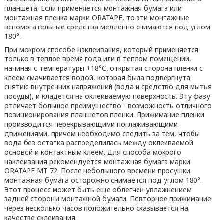
планшета. Если применяется монтажная бумага или
монтажная пленка марки ORATAPE, то эти монтажные
вспомогательные средства медленно снимаются под углом
180°.
При мокром способе наклеивания, который применяется
только в теплое время года или в теплом помещении,
начиная с температуры
+18°С
, открытая сторона пленки с
клеем смачивается водой, которая была подвергнута
снятию внутренних напряжений (вода и средство для мытья
посуды), и кладется на оклеиваемую поверхность. Эту фазу
отличает большое преимущество - возможность отличного
позиционирования планшетов пленки. Прижимание пленки
производится перекрывающими поглаживающими
движениями, причем необходимо следить за тем, чтобы
вода без остатка распределилась между оклеиваемой
основой и контактным клеем. Для способа мокрого
наклеивания рекомендуется монтажная бумага марки
ORATAPE MT 72. После небольшого времени просушки
монтажная бумага осторожно снимается под углом 180°.
Этот процесс может быть еще облегчен увлажнением
задней стороны монтажной бумаги. Повторное прижимание
через несколько часов положительно сказывается на
качестве склеивания.