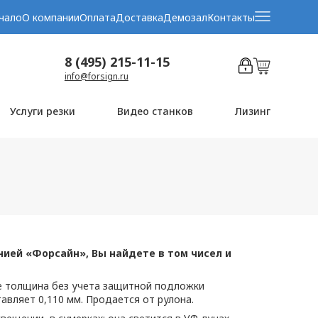
чало
О компании
Оплата
Доставка
Демозал
Контакты
8 (495) 215-11-15
info@forsign.ru
Услуги резки
Видео станков
Лизинг
ией «Форсайн», Вы найдете в том чисел и
ее толщина без учета защитной подложки
тавляет 0,110 мм. Продается от рулона.