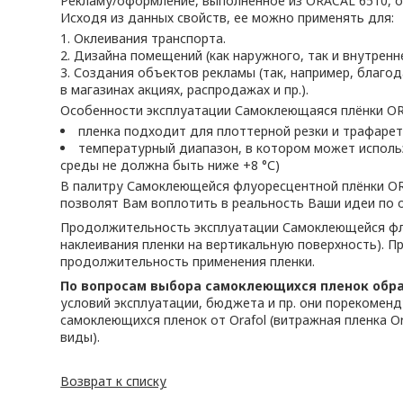
Рекламу/оформление, выполненное из ORACAL 6510, отл
Исходя из данных свойств, ее можно применять для:
Оклеивания транспорта.
Дизайна помещений (как наружного, так и внутренне
Создания объектов рекламы (так, например, благо
в магазинах акциях, распродажах и пр.).
Особенности эксплуатации Самоклеющаяся плёнки OR
пленка подходит для плоттерной резки и трафаре
температурный диапазон, в котором может использ
среды не должна быть ниже +8 °С)
В палитру Самоклеющейся флуоресцентной плёнки ORA
позволят Вам воплотить в реальность Ваши идеи по
Продолжительность эксплуатации Самоклеющейся флу
наклеивания пленки на вертикальную поверхность). П
продолжительность применения пленки.
По вопросам выбора самоклеющихся пленок обр
условий эксплуатации, бюджета и пр. они порекомен
самоклеющихся пленок от Orafol (витражная пленка O
виды).
Возврат к списку