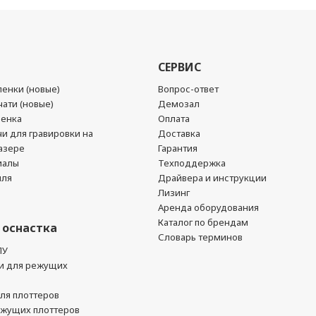
СЕРВИС
енки (новые)
Вопрос-ответ
ати (новые)
Демозал
ленка
Оплата
чи для гравировки на
Доставка
азере
Гарантия
иалы
Техподдержка
йля
Драйвера и инструкции
Лизинг
Аренда оборудования
Каталог по брендам
 оснастка
Словарь терминов
ПУ
и для режущих
ля плоттеров
ежущих плоттеров