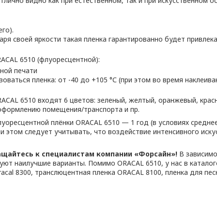
ично видно как при естественном, так и при искусственном осв
го).
даря своей яркости такая пленка гарантированно будет привле
ACAL 6510 (флуоресцентной):
тной печати
оваться пленка: от -40 до +105 °С (при этом во время наклеи
CAL 6510 входят 6 цветов: зеленый, желтый, оранжевый, крас
 оформлению помещения/транспорта и пр.
оресцентной плёнки ORACAL 6510 — 1 год (в условиях среднее
ри этом следует учитывать, что воздействие интенсивного иск
ащайтесь к специалистам компании «Форсайн»!
В зависимо
дуют наилучшие варианты. Помимо ORACAL 6510, у нас в катал
racal 8300, транслюцентная пленка ORACAL 8100, пленка для пе