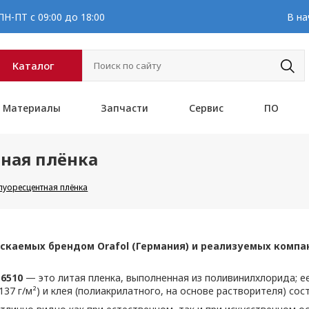
Н-ПТ с 09:00 до 18:00
В на
Каталог
Материалы
Запчасти
Сервис
ПО
ная плёнка
уоресцентная плёнка
каемых брендом Orafol (Германия) и реализуемых компан
6510
— это литая пленка, выполненная из поливинилхлорида; 
37 г/м²) и клея (полиакрилатного, на основе растворителя) сос