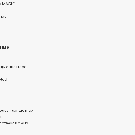
в MAGIC
ние
ание
ущих плоттеров
otech
олов планшетных
ов
 станков с ЧПУ