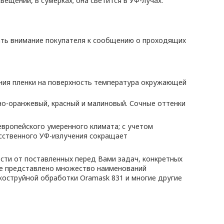
ещении, в сумерках; она светится в УФ-лучах.
кать внимание покупателя к сообщению о проходящих
вания пленки на поверхность температура окружающей
но-оранжевый, красный и малиновый. Сочные оттенки
вропейского умеренного климата; с учетом
усственного УФ-излучения сокращает
сти от поставленных перед Вами задач, конкретных
оге представлено множество наименований
скоструйной обработки Oramask 831 и многие другие