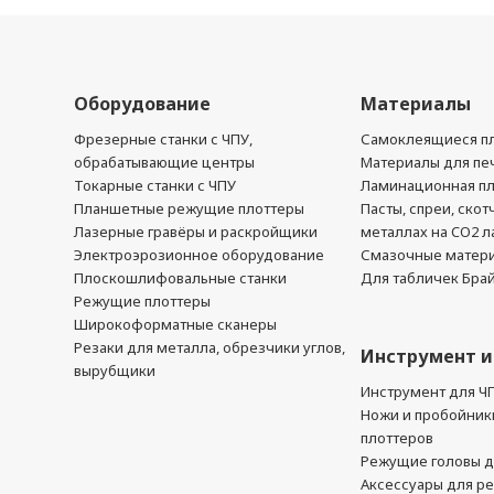
Оборудование
Материалы
Фрезерные станки с ЧПУ,
Самоклеящиеся пл
обрабатывающие центры
Материалы для печ
Токарные станки с ЧПУ
Ламинационная п
Планшетные режущие плоттеры
Пасты, спреи, скот
Лазерные гравёры и раскройщики
металлах на CO2 л
Электроэрозионное оборудование
Смазочные матер
Плоскошлифовальные станки
Для табличек Бра
Режущие плоттеры
Широкоформатные сканеры
Резаки для металла, обрезчики углов,
Инструмент и
вырубщики
Инструмент для Ч
Ножи и пробойник
плоттеров
Режущие головы д
Аксессуары для р