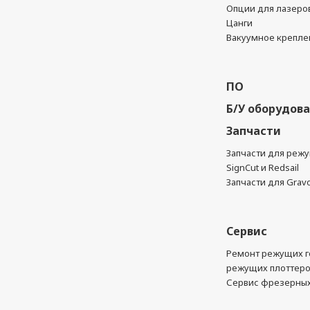
Опции для лазеро
Цанги
Вакуумное крепле
ПО
Б/У оборудов
Запчасти
Запчасти для реж
SignCut и Redsail
Запчасти для Grav
Сервис
Ремонт режущих г
режущих плоттер
Сервис фрезерных