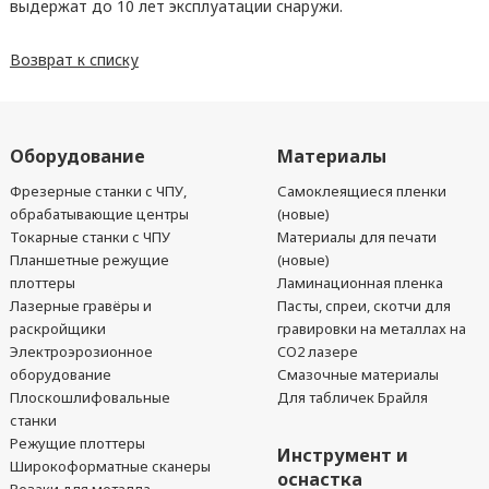
выдержат до 10 лет эксплуатации снаружи.
Возврат к списку
Оборудование
Материалы
Фрезерные станки с ЧПУ,
Самоклеящиеся пленки
обрабатывающие центры
(новые)
Токарные станки с ЧПУ
Материалы для печати
Планшетные режущие
(новые)
плоттеры
Ламинационная пленка
Лазерные гравёры и
Пасты, спреи, скотчи для
раскройщики
гравировки на металлах на
Электроэрозионное
CO2 лазере
оборудование
Смазочные материалы
Плоскошлифовальные
Для табличек Брайля
станки
Режущие плоттеры
Инструмент и
Широкоформатные сканеры
оснастка