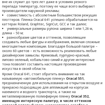
вне их служит до трех лет даже в условиях резкого
перепада температур, поэтому ее чаще всего выбирают
производители наружной рекламы;
совместимость с абсолютным большинством режущих
плоттеров. Пленка Oracal 641 успешно обрабатывается на
каттерах Roland, Graphtec, SignCut, GCC и так далее;
универсальные размеры рулона: ширина 1 или 1,26 м,
длина – 50 м;
разнообразие цветов и оттенков, позволяющее
создавать любые фигуры и изображения, включая сложные
многоцветные композиции. Благодаря большой палитре –
около 60 цветов – есть возможность реализовать любые
дизайнерские замыслы. Кремовый, пурпурно-красный,
липово-зеленый, кобальтово-синий и другие интересные
тона позволят составить настоящее произведение
искусства в своей области.
Кроме Oracal 641, стоит обратить внимание на так
называемую «автомобильную пленку»
Oracal 551
,
предназначенную для использования на открытом воздухе и
прекрасно подходящую для аппликаций на корпусах
наземного и водного транспорта, а также на
металлизированную полиэфирную пленку
Oracal
352
,
имеющую интересную палитру, в числе оттенков