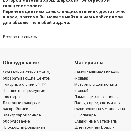
которой матовый хром, шероховатое серебро и
глянцевое золото.
Перечень цветных самоклеящихся пленок достаточно
широк, поэтому Вы можете найти в нем необходимое
для абсолютно любой задачи.
Возврат к списку
Оборудование
Материалы
Фрезерные станки с ЧПУ,
Самоклеящиеся пленки
обрабатывающие центры
(новые)
Токарные станки с ЧПУ
Материалы для печати
Планшетные режущие
(новые)
плоттеры
Ламинационная пленка
Лазерные гравёры и
Пасты, спреи, скотчи для
раскройщики
гравировки на металлах на
Электроэрозионное
CO2 лазере
оборудование
Смазочные материалы
Плоскошлифовальные
Для табличек Брайля