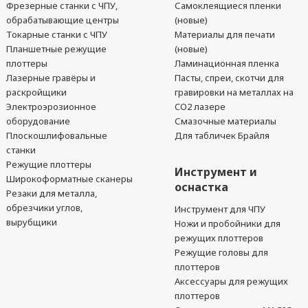
Фрезерные станки с ЧПУ,
Самоклеящиеся пленки
обрабатывающие центры
(новые)
Токарные станки с ЧПУ
Материалы для печати
Планшетные режущие
(новые)
плоттеры
Ламинационная пленка
Лазерные гравёры и
Пасты, спреи, скотчи для
раскройщики
гравировки на металлах на
Электроэрозионное
CO2 лазере
оборудование
Смазочные материалы
Плоскошлифовальные
Для табличек Брайля
станки
Режущие плоттеры
Инструмент и
Широкоформатные сканеры
оснастка
Резаки для металла,
обрезчики углов,
Инструмент для ЧПУ
вырубщики
Ножи и пробойники для
режущих плоттеров
Режущие головы для
плоттеров
Аксессуары для режущих
плоттеров