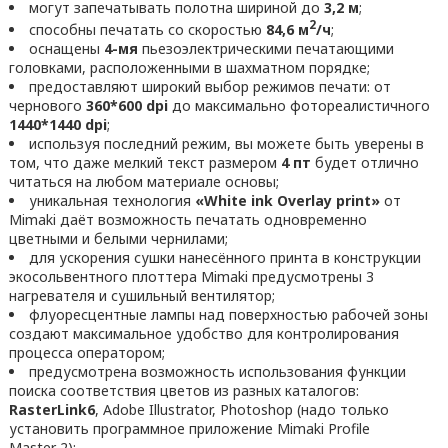
могут запечатывать полотна шириной до
3,2 м
;
2
способны печатать со скоростью
84,6 м
/ч
;
оснащены
4-мя
пьезоэлектрическими печатающими
головками, расположенными в шахматном порядке;
предоставляют широкий выбор режимов печати: от
чернового
360*600 dpi
до максимально фотореалистичного
1440*1440 dpi
;
используя последний режим, вы можете быть уверены в
том, что даже мелкий текст размером
4 пт
будет отлично
читаться на любом материале основы;
уникальная технология
«White ink Overlay print»
от
Mimaki даёт возможность печатать одновременно
цветными и белыми чернилами;
для ускорения сушки нанесённого принта в конструкции
экосольвентного плоттера Mimaki предусмотрены 3
нагревателя и сушильный вентилятор;
флуоресцентные лампы над поверхностью рабочей зоны
создают максимальное удобство для контролирования
процесса оператором;
предусмотрена возможность использования функции
поиска соответствия цветов из разных каталогов:
RasterLink6
, Adobe Illustrator, Photoshop (надо только
установить программное приложение Mimaki Profile
Master 2);