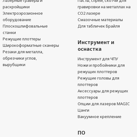
Лазерные гравёры и
Пасты, спреи, скотчи для
раскройщики
гравировки на металлах на
Электроэрозионное
CO2 лазере
оборудование
Смазочные материалы
Плоскошлифовальные
Для табличек Брайля
станки
Режущие плоттеры
Инструмент и
Широкоформатные сканеры
оснастка
Резаки для металла,
обрезчики углов,
Инструмент для ЧПУ
вырубщики
Ножи и пробойники для
режущих плоттеров
Режущие головы для
плоттеров
Аксессуары для режущих
плоттеров
Опции для лазеров MAGIC
Цанги
Вакуумное крепление
ПО