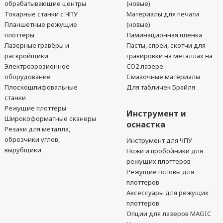
обрабатывающие центры
(новые)
Токарные станки с ЧПУ
Материалы для печати
Планшетные режущие
(новые)
плоттеры
Ламинационная пленка
Лазерные гравёры и
Пасты, спреи, скотчи для
раскройщики
гравировки на металлах на
Электроэрозионное
CO2 лазере
оборудование
Смазочные материалы
Плоскошлифовальные
Для табличек Брайля
станки
Режущие плоттеры
Инструмент и
Широкоформатные сканеры
оснастка
Резаки для металла,
обрезчики углов,
Инструмент для ЧПУ
вырубщики
Ножи и пробойники для
режущих плоттеров
Режущие головы для
плоттеров
Аксессуары для режущих
плоттеров
Опции для лазеров MAGIC