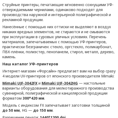
Струйные принтеры, печатающие мгновенно сохнущими УФ-
отверждаемыми чернилами, одинаково подходят для
производства наружной и интерьерной полиграфической и
рекламной продукции.
Нанесённые с помощью них оттиски не выделяют в воздух
никаких вредных элементов, не стираются и не смываются
при эксплуатации в суровых уличных условиях. Перечень
материалов, запечатываемых с помощью УФ-принтеров,
практически безграничен: стекло, оргстекло, поликарбонат,
ПВХ-плёнки, полиэстер, пенопанели, стирол, металл, дерево,
камень.
Наш каталог УФ-принтеров
Интернет-магазин «Форсайн» предлагает вам на выбор сразу
4 модели UV-принтеров от японского производителя Mimaki:
Mimaki UJF-3042FX
и
Mimaki UJF-3042HG
— настольные
варианты оборудования для мелкотиражного производства
сувенирной, полиграфической и канцелярской продукции
форматом
300*420 мм
.
Модель с индексом FX запечатывает заготовки толщиной
до 50 мм
, HG —
до 150 мм
.
Разрешение печати:
1440*1200 dpi
.