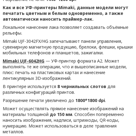
Как и все УФ-принтеры Mimaki, данные модели могут
печатать цветным и белым одновременно, а также
автоматически наносить праймер-лак.
Локальное нанесение лака позволяет создавать объёмные
рельефы.
Mimaki UJF-3042FX/HG запечатывают панели управления,
сувенирную магнитную продукцию, брелоки, флешки, крышки
мобильных телефонов и планшетов, зажигалки.
Mimaki UJF-6042HG
— УФ-принтер формата А2. Может
выполнять те же операции, что и вышеописанные модели,
плюс: печать на пластиковых картах и нанесение
лентикулярных 3D-изображений.
В принтере используется
8 чернильных слотов
для
различных конфигураций принтов.
Разрешение печати увеличено до
1800*1800 dpi
.
Может осуществлять прямое нанесение изображений на
материалы толщиной
до 150 мм
. Способен попеременно
наносить изображения, надписи, штрихкоды, QR-коды,
нумерацию. Может использоваться в деле травления
металлов.