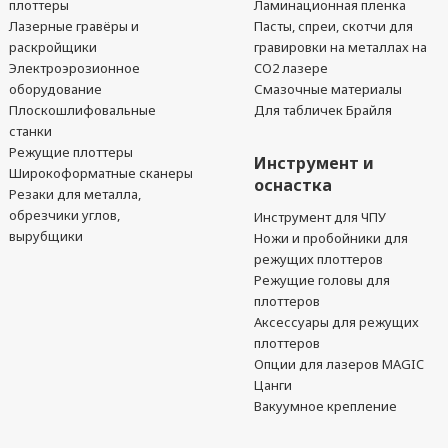
плоттеры
Ламинационная пленка
Лазерные гравёры и
Пасты, спреи, скотчи для
раскройщики
гравировки на металлах на
Электроэрозионное
CO2 лазере
оборудование
Смазочные материалы
Плоскошлифовальные
Для табличек Брайля
станки
Режущие плоттеры
Инструмент и
Широкоформатные сканеры
оснастка
Резаки для металла,
обрезчики углов,
Инструмент для ЧПУ
вырубщики
Ножи и пробойники для
режущих плоттеров
Режущие головы для
плоттеров
Аксессуары для режущих
плоттеров
Опции для лазеров MAGIC
Цанги
Вакуумное крепление