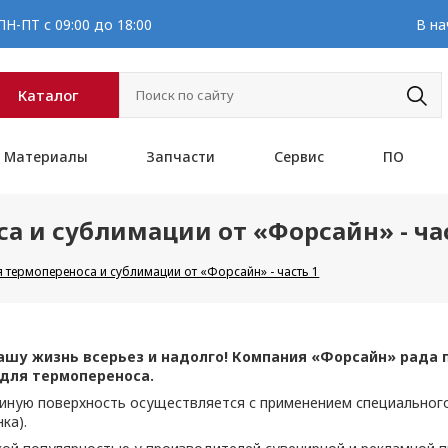
Н-ПТ с 09:00 до 18:00
В на
Каталог
Материалы
Запчасти
Сервис
ПО
 и сублимации от «Форсайн» - час
 термопереноса и сублимации от «Форсайн» - часть 1
ашу жизнь всерьез и надолго! Компания «Форсайн» рада
 для термопереноса.
 иную поверхность осуществляется с применением специальног
ка).