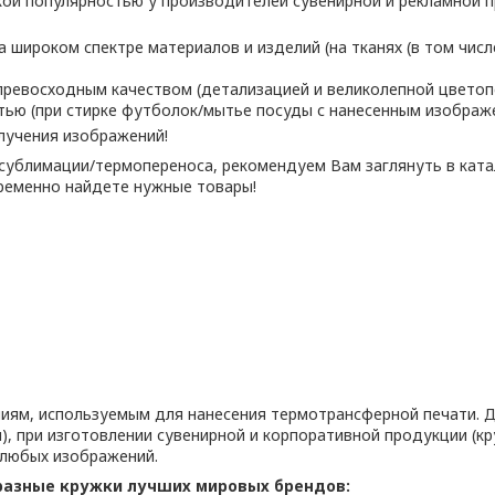
кой популярностью у производителей сувенирной и рекламной п
широком спектре материалов и изделий (на тканях (в том числе
ревосходным качеством (детализацией и великолепной цветоп
тью (при стирке футболок/мытье посуды с нанесенным изображе
лучения изображений!
 сублимации/термопереноса, рекомендуем Вам заглянуть в кат
ременно найдете нужные товары!
иям, используемым для нанесения термотрансферной печати. Д
, при изготовлении сувенирной и корпоративной продукции (кр
 любых изображений.
разные кружки лучших мировых брендов: