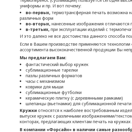
Термоперенос (сублимация) пользуется сегодня высо
униформы и пр. И вот почему:
во-первых,
термотрансферная печать возможна на 
различных форм
во-вторых,
нанесенные изображения отличаются п
в-третьих,
при эксплуатации изделий с термопеча
И это далеко не все достоинства данного способа по
Если в Вашем производстве применяются технологии
ассортимента высококачественной продукции Вы неп
Мы предлагаем Вам:
фантастический выбор кружек
сублимационные тарелки
пазлы различных форматов
часы с механизмом
коврики для мыши
сублимационные футболки
керамическую плитку (с деревянными рамками)
шлепанцы (вьетнамки) для сублимационной печати
Кружки
относятся к наиболее востребованным издел
выпуске кружек с различными изображениями/текстом)
конторах, предлагающих клиентам печать на кружках
В компании «Форсайн» в наличии самые разнооб