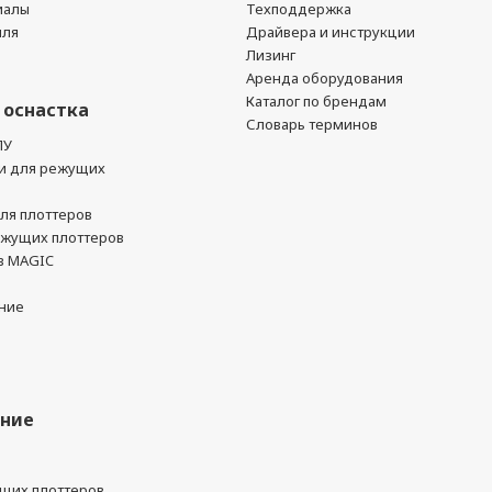
иалы
Техподдержка
йля
Драйвера и инструкции
Лизинг
Аренда оборудования
Каталог по брендам
 оснастка
Словарь терминов
ПУ
и для режущих
ля плоттеров
ежущих плоттеров
в MAGIC
ние
ание
ущих плоттеров