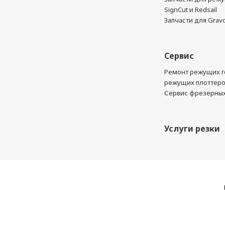
SignCut и Redsail
Запчасти для Grav
Сервис
Ремонт режущих г
режущих плоттер
Сервис фрезерных
Услуги резки