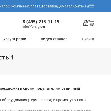
чало
О компании
Оплата
Доставка
Демозал
Контакты
8 (495) 215-11-15
info@forsign.ru
Услуги резки
Видео станков
Лизинг
ть 1
 предложить своим покупателям отличный
о оборудования (термопресса) и промежуточного