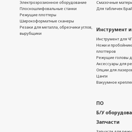
Электроэрозионное оборудование
Смазочные матер
Плоскошлифовальные станки
Для табличек Бра
Режущие плоттеры
Широкоформатные сканеры
Резаки для металла, обрезчики углов,
Инструмент и
вырубщики
Инструмент для Ч
Ножи и пробойник
плоттеров
Режущие головы д
Аксессуары для р
Опции для лазеро
Цанги
Вакуумное крепле
ПО
Б/У оборудов
Запчасти
Запчасти для реж