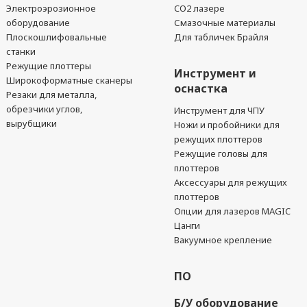
Электроэрозионное
CO2 лазере
оборудование
Смазочные материалы
Плоскошлифовальные
Для табличек Брайля
станки
Режущие плоттеры
Инструмент и
Широкоформатные сканеры
оснастка
Резаки для металла,
обрезчики углов,
Инструмент для ЧПУ
вырубщики
Ножи и пробойники для
режущих плоттеров
Режущие головы для
плоттеров
Аксессуары для режущих
плоттеров
Опции для лазеров MAGIC
Цанги
Вакуумное крепление
ПО
Б/У оборудование