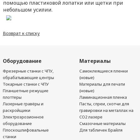
помощью пластиковой лопатки или щетки при
небольшом усилии.
Возврат к списку
Оборудование
Материалы
Фрезерные станки с ЧПУ,
Самоклеящиеся пленки
обрабатывающие центры
(новые)
Токарные станки с ЧПУ
Материалы для печати
Планшетные режущие
(новые)
плоттеры
Ламинационная пленка
Лазерные гравёры и
Пасты, спреи, скотчи для
раскройщики
гравировки на металлах на
Электроэрозионное
CO2 лазере
оборудование
Смазочные материалы
Плоскошлифовальные
Для табличек Брайля
станки