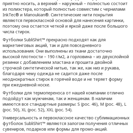
приятно носить, а верхний – наружный – полностью состоит
из полиэстера, который полностью совместим с чернилами
InkTec® и Manoukian®. Синтетические нити покрытия
являются первоклассной основой для нанесения картинки,
поэтому она остается четкой и яркой даже после большого
числа стирок.
Футболки SubliShirt™ прекрасно подходят как для
маркетинговых акций, так и для повседневного
использования. Они выполнены из ткани достаточно
высокой плотности – 190 г/м2, а горловина – из двухслойной
резинки с добавлением эластана и прошита двойной
строчкой синтетической нитью, так же, как низ и рукава,
благодаря чему одежда не садится даже после
неоднократных стирок в горячей воде и не теряет форму
при ежедневной носке.
Футболки для термопереноса от нашей компании отлично
подойдут как мужчинам, так и женщинам. В наличии
имеются все стандартные размеры: S (рос. 46), M (рос. 48), L
(рос. 50), XL (рос. 52), XXL (рос. 54).
Универсальность и первоклассное качество сублимационных
футболок SubliShirt™ являются залогом получения отличных
сувениров, подарков или формы для промо-акций.