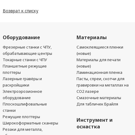
Возврат к списку
Оборудование
Материалы
Фрезерные станки с ЧПУ,
Самоклеящиеся пленки
обрабатывающие центры
(новые)
Токарные станки с ЧПУ
Материалы для печати
Планшетные режущие
(новые)
плоттеры
Ламинационная пленка
Лазерные гравёры и
Пасты, спреи, скотчи для
раскройщики
гравировки на металлах на
Электроэрозионное
CO2 лазере
оборудование
Смазочные материалы
Плоскошлифовальные
Для табличек Брайля
станки
Режущие плоттеры
Инструмент и
Широкоформатные сканеры
оснастка
Резаки для металла,