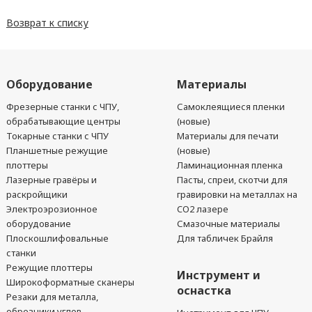
Возврат к списку
Оборудование
Материалы
Фрезерные станки с ЧПУ,
Самоклеящиеся пленки
обрабатывающие центры
(новые)
Токарные станки с ЧПУ
Материалы для печати
Планшетные режущие
(новые)
плоттеры
Ламинационная пленка
Лазерные гравёры и
Пасты, спреи, скотчи для
раскройщики
гравировки на металлах на
Электроэрозионное
CO2 лазере
оборудование
Смазочные материалы
Плоскошлифовальные
Для табличек Брайля
станки
Режущие плоттеры
Инструмент и
Широкоформатные сканеры
оснастка
Резаки для металла,
обрезчики углов,