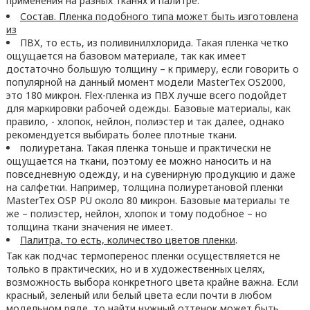
применения на разных тканях и палитре.
Состав. Пленка подобного типа может быть изготовлена
из
ПВХ, то есть, из поливинилхлорида. Такая пленка четко
ощущается на базовом материале, так как имеет
достаточно большую толщину – к примеру, если говорить о
популярной на данный момент модели MasterTex OS2000,
это 180 микрон. Flex-пленка из ПВХ лучше всего подойдет
для маркировки рабочей одежды. Базовые материалы, как
правило, - хлопок, нейлон, полиэстер и так далее, однако
рекомендуется выбирать более плотные ткани.
полиуретана. Такая пленка тоньше и практически не
ощущается на ткани, поэтому ее можно наносить и на
повседневную одежду, и на сувенирную продукцию и даже
на салфетки. Например, толщина полиуретановой пленки
MasterTex OSP PU около 80 микрон. Базовые материалы те
же – полиэстер, нейлон, хлопок и тому подобное – но
толщина ткани значения не имеет.
Палитра, то есть, количество цветов пленки
.
Так как подчас термоперенос пленки осуществляется не
только в практических, но и в художественных целях,
возможность выбора конкретного цвета крайне важна. Если
красный, зеленый или белый цвета если почти в любом
модельном ряде, то найти нужный оттенок может быть