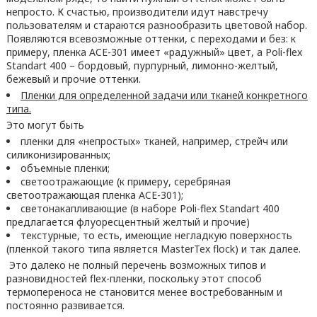
непросто. К счастью, производители идут навстречу
пользователям и стараются разнообразить цветовой набор.
Появляются всевозможные оттенки, с переходами и без: к
примеру, пленка ACE-301 имеет «радужный» цвет, а Poli-flex
Standart 400 – бордовый, пурпурный, лимонно-желтый,
бежевый и прочие оттенки.
Пленки для определенной задачи или тканей конкретного
типа.
Это могут быть
пленки для «непростых» тканей, например, стрейч или
силиконизированных;
объемные пленки;
светоотражающие (к примеру, серебряная
светоотражающая пленка ACE-301);
светонакапливающие (в наборе Poli-flex Standart 400
предлагается флуоресцентный желтый и прочие)
текстурные, то есть, имеющие негладкую поверхность
(пленкой такого типа является MasterTex flock) и так далее.
Это далеко не полный перечень возможных типов и
разновидностей flex-пленки, поскольку этот способ
термопереноса не становится менее востребованным и
постоянно развивается.