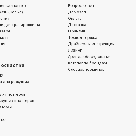
енки (новые)
Вопрос-ответ
ати (новые)
Демозал
ленка
Оплата
чи для гравировки на
Доставка
азере
Гарантия
иалы
Техподдержка
йля
Драйвера и инструкции
Лизинг
Аренда оборудования
Каталог по брендам
 оснастка
Словарь терминов
ПУ
и для режущих
ля плоттеров
ежущих плоттеров
в MAGIC
ние