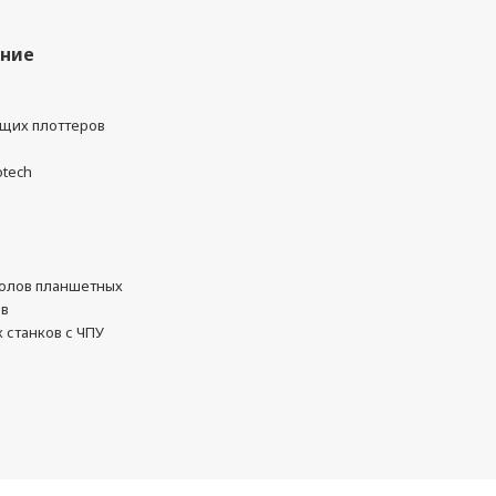
ание
ущих плоттеров
otech
олов планшетных
ов
 станков с ЧПУ