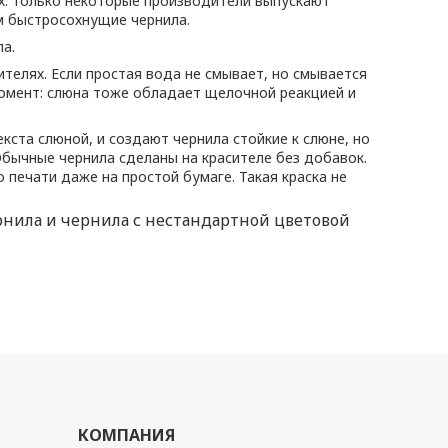
ях. Только некоторые производители выпускают
ом быстросохнущие чернила.
а.
ителях. Если простая вода не смывает, но смывается
момент: слюна тоже обладает щелочной реакцией и
ста слюной, и создают чернила стойкие к слюне, но
Обычные чернила сделаны на красителе без добавок.
печати даже на простой бумаге. Такая краска не
рнила и чернила с нестандартной цветовой
КОМПАНИЯ