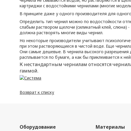
чернила не смываются водой, но растворяются в щел
картриджи с водостойкими чернилами (многие модел
В принципе даже у одного производителя для одног
Определить тип чернил можно по водостойкости отпеч
слабым раствором щелочи (силикатный клей, слюна) 
должна растворять многие виды чернил.
Но некоторые производители учитывают психологичес
при этом растворяющиеся в чистой воде. Еще чернил
Они самые дешевые. В чернила высокого разрешения 
расплывается по бумаге, а как бы приклеивается к ней
К нестандартным чернилам относятся чернила
гаммой.
Возврат к списку
Оборудование
Материалы