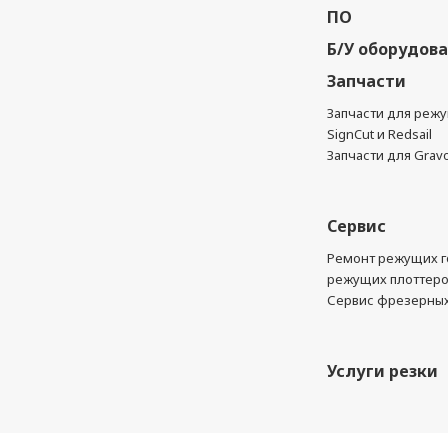
ПО
Б/У оборудов
Запчасти
Запчасти для реж
SignCut и Redsail
Запчасти для Grav
Сервис
Ремонт режущих г
режущих плоттер
Сервис фрезерных
Услуги резки