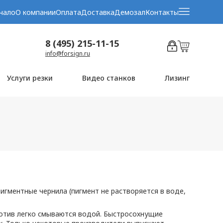
чало
О компании
Оплата
Доставка
Демозал
Контакты
8 (495) 215-11-15
info@forsign.ru
Услуги резки
Видео станков
Лизинг
игментные чернила (пигмент не растворяется в воде,
ротив легко смываются водой. Быстросохнущие