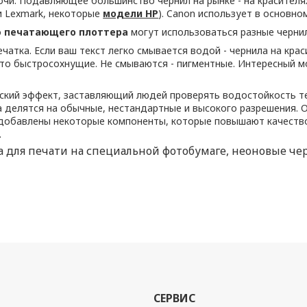
очи. Подавляющее большинство чернил на рынке - на красител
и Lexmark, некоторые
модели HP
). Canon использует в основн
о
печатающего плоттера
могут использоваться разные чернил
атка. Если ваш текст легко смывается водой - чернила на крас
- то быстросохнущие. Не смываются - пигментные. Интересный 
кий эффект, заставляющий людей проверять водостойкость тек
а делятся на обычные, нестандартные и высокого разрешения. 
добавлены некоторые компоненты, которые повышают качество 
.
 для печати на специальной фотобумаге, неоновые че
СЕРВИС