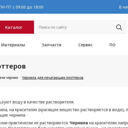
Н-ПТ с 09:00 до 18:00
В на
Каталог
Материалы
Запчасти
Сервис
ПО
оттеров
ачи чернил
Чернила для печатающих плоттеров
ьзуют воду в качестве растворителя.
ла, на красителях (красящее вещество растворяется в воде), п
щие чернила.
они практически не растворяются.
Чернила
на красителях нап