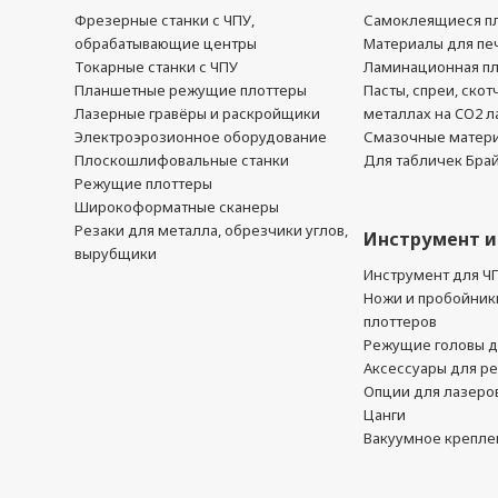
Фрезерные станки с ЧПУ,
Самоклеящиеся пл
обрабатывающие центры
Материалы для печ
Токарные станки с ЧПУ
Ламинационная п
Планшетные режущие плоттеры
Пасты, спреи, скот
Лазерные гравёры и раскройщики
металлах на CO2 л
Электроэрозионное оборудование
Смазочные матер
Плоскошлифовальные станки
Для табличек Бра
Режущие плоттеры
Широкоформатные сканеры
Резаки для металла, обрезчики углов,
Инструмент и
вырубщики
Инструмент для Ч
Ножи и пробойник
плоттеров
Режущие головы д
Аксессуары для р
Опции для лазеро
Цанги
Вакуумное крепле