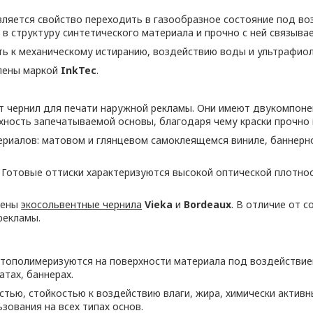
ляется свойство переходить в газообразное состояние под воз
 структуру синтетического материала и прочно с ней связывае
ть к механическому истиранию, воздействию воды и ультрафиол
лены маркой
InkTec
.
т чернил для печати наружной рекламы. Они имеют двукомпонен
хность запечатываемой основы, благодаря чему краски прочно 
ериалов: матовом и глянцевом самоклеящемся виниле, баннерно
. Готовые оттиски характеризуются высокой оптической плотно
лены
экосольвентные чернила
Vieka
и
Bordeaux
. В отличие от 
рекламы.
тополимеризуются на поверхности материала под воздействием 
атах, баннерах.
тью, стойкостью к воздействию влаги, жира, химически актив
зования на всех типах основ.