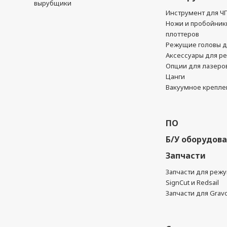
вырубщики
Инструмент для Ч
Ножи и пробойник
плоттеров
Режущие головы д
Аксессуары для р
Опции для лазеро
Цанги
Вакуумное крепле
ПО
Б/У оборудов
Запчасти
Запчасти для реж
SignCut и Redsail
Запчасти для Grav