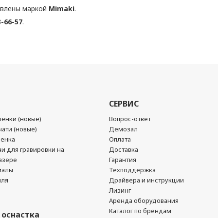
влены маркой
Mimaki
.
3-66-57
.
СЕРВИС
енки (новые)
Вопрос-ответ
ати (новые)
Демозал
ленка
Оплата
чи для гравировки на
Доставка
азере
Гарантия
иалы
Техподдержка
йля
Драйвера и инструкции
Лизинг
Аренда оборудования
Каталог по брендам
 оснастка