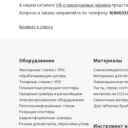
В нашем каталоге
УФ-отверждаемые чернила
предста
Вопросы и заказы направляйте по телефону:
8(800)33
Возврат к списку
Оборудование
Материалы
Фрезерные станки с ЧПУ,
Самоклеящиеся пл
обрабатывающие центры
Материалы для печ
Токарные станки с ЧПУ
Ламинационная п
Планшетные режущие плоттеры
Пасты, спреи, скот
Лазерные гравёры и раскройщики
металлах на CO2 л
Электроэрозионное оборудование
Смазочные матер
Плоскошлифовальные станки
Для табличек Бра
Режущие плоттеры
Широкоформатные сканеры
Резаки для металла, обрезчики углов,
Инструмент и