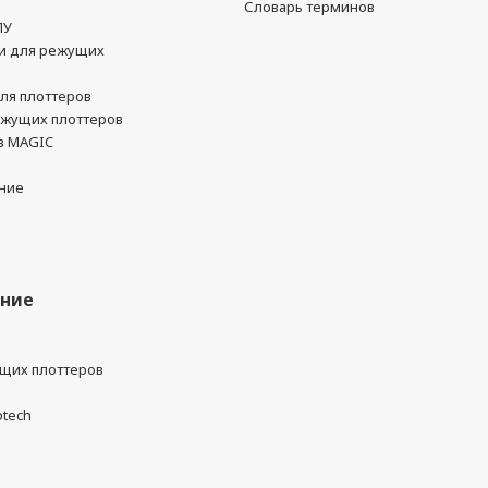
Словарь терминов
ПУ
и для режущих
ля плоттеров
ежущих плоттеров
в MAGIC
ние
ание
ущих плоттеров
otech