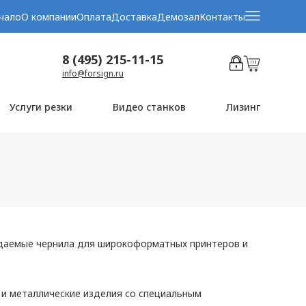
чало
О компании
Оплата
Доставка
Демозал
Контакты
8 (495) 215-11-15
info@forsign.ru
Услуги резки
Видео станков
Лизинг
ждаемые чернила для широкоформатных принтеров и
 и металлические изделия со специальным