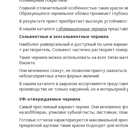
полимерным покрытием.
Главной отличительной особенностью таких красок яв
Образующееся чернильное облако проникает глубоко в
В результате принт приобретает высокую устойчивос
В нашем каталоге
сублимационные чернила
представ
Сольвентные и экосольвентные чернила
Наиболее универсальный и доступный по цене вариан
+ растворитель. Сольвент частично растворяет повер
Такие чернила можно использовать на всех типах мат
бэклите.
Они мгновенно сохнут, не позволяя принту смазаться
неблагоприятных атмосферных явлений.
В нашем каталоге в широком ассортименте представ
производстве не только наружной, но и интерьерной 
УФ-отверждаемые чернила
Самый престижный вариант чернил. Они мгновенно фо
на вобблерах, упаковке зубной пасты, листовках, плак
Готовые оттиски характеризуются максимальной яркос
прекрасной адгезии такие краски подходят для исполь