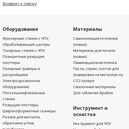
Возврат к списку
Оборудование
Материалы
Фрезерные станки с ЧПУ,
Самоклеящиеся пленки
обрабатывающие центры
(новые)
Токарные станки с ЧПУ
Материалы для печати
Планшетные режущие
(новые)
плоттеры
Ламинационная пленка
Лазерные гравёры и
Пасты, спреи, скотчи для
раскройщики
гравировки на металлах на
Электроэрозионное
CO2 лазере
оборудование
Смазочные материалы
Плоскошлифовальные
Для табличек Брайля
станки
Режущие плоттеры
Инструмент и
Широкоформатные сканеры
оснастка
Резаки для металла,
обрезчики углов,
Инструмент для ЧПУ