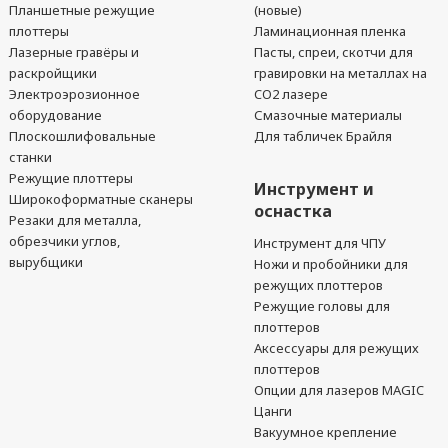
Планшетные режущие
(новые)
плоттеры
Ламинационная пленка
Лазерные гравёры и
Пасты, спреи, скотчи для
раскройщики
гравировки на металлах на
Электроэрозионное
CO2 лазере
оборудование
Смазочные материалы
Плоскошлифовальные
Для табличек Брайля
станки
Режущие плоттеры
Инструмент и
Широкоформатные сканеры
оснастка
Резаки для металла,
обрезчики углов,
Инструмент для ЧПУ
вырубщики
Ножи и пробойники для
режущих плоттеров
Режущие головы для
плоттеров
Аксессуары для режущих
плоттеров
Опции для лазеров MAGIC
Цанги
Вакуумное крепление