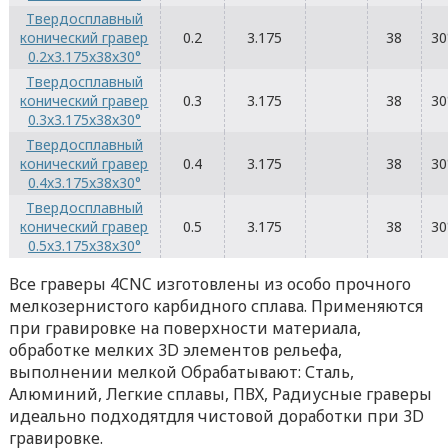
Твердосплавный
конический гравер
0.2
3.175
38
30
0.2x3.175x38x30°
Твердосплавный
конический гравер
0.3
3.175
38
30
0.3x3.175x38x30°
Твердосплавный
конический гравер
0.4
3.175
38
30
0.4x3.175x38x30°
Твердосплавный
конический гравер
0.5
3.175
38
30
0.5x3.175x38x30°
Все граверы 4CNC изготовлены из особо прочного
мелкозернистого карбидного сплава. Применяются
при гравировке на поверхности материала,
обработке мелких 3D элементов рельефа,
выполнении мелкой Обрабатывают: Сталь,
Алюминий, Легкие сплавы, ПВХ, Радиусные граверы
идеально подходятдля чистовой доработки при 3D
гравировке.