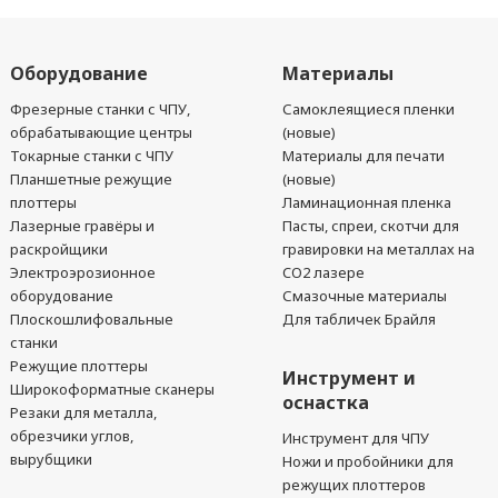
Оборудование
Материалы
Фрезерные станки с ЧПУ,
Самоклеящиеся пленки
обрабатывающие центры
(новые)
Токарные станки с ЧПУ
Материалы для печати
Планшетные режущие
(новые)
плоттеры
Ламинационная пленка
Лазерные гравёры и
Пасты, спреи, скотчи для
раскройщики
гравировки на металлах на
Электроэрозионное
CO2 лазере
оборудование
Смазочные материалы
Плоскошлифовальные
Для табличек Брайля
станки
Режущие плоттеры
Инструмент и
Широкоформатные сканеры
оснастка
Резаки для металла,
обрезчики углов,
Инструмент для ЧПУ
вырубщики
Ножи и пробойники для
режущих плоттеров