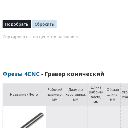
Сортировать:
по цене
по названию
Фрезы 4CNC
- Гравер конический
Длина
Рабочий
Диаметр
Общая
рабочей
Уго
Название / Фото
диаметр,
хвостовика,
длина,
части,
гр
мм
мм
мм
мм