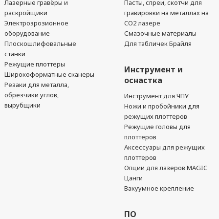
Лазерные гравёры и
Пасты, спреи, скотчи для
раскройщики
гравировки на металлах на
Электроэрозионное
CO2 лазере
оборудование
Смазочные материалы
Плоскошлифовальные
Для табличек Брайля
станки
Режущие плоттеры
Инструмент и
Широкоформатные сканеры
оснастка
Резаки для металла,
обрезчики углов,
Инструмент для ЧПУ
вырубщики
Ножи и пробойники для
режущих плоттеров
Режущие головы для
плоттеров
Аксессуары для режущих
плоттеров
Опции для лазеров MAGIC
Цанги
Вакуумное крепление
ПО