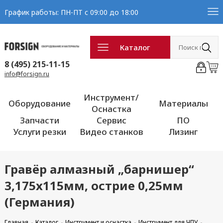
График работы: ПН-ПТ с 09:00 до 18:00
Каталог
8 (495) 215-11-15
info@forsign.ru
Инструмент/
Оборудование
Материалы
Оснастка
Запчасти
Сервис
ПО
Услуги резки
Видео станков
Лизинг
Гравёр алмазный „барнишер“
3,175x115мм, острие 0,25мм
(Германия)
Главная
Каталог
Инструмент и оснастка
Инструмент для ЧПУ