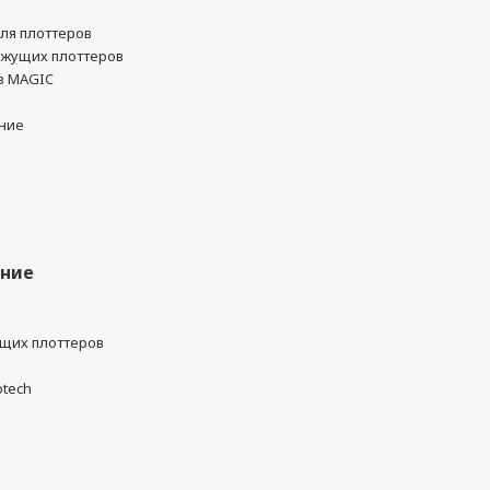
ля плоттеров
ежущих плоттеров
в MAGIC
ние
ание
ущих плоттеров
otech