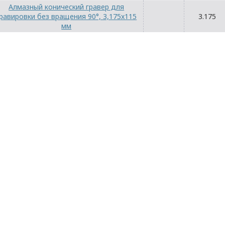
Алмазный конический гравер для
равировки без вращения 90°, 3,175x115
3.175
мм