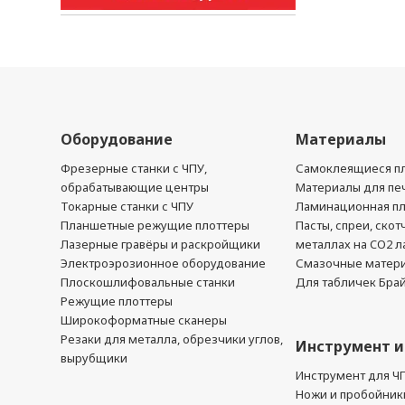
Оборудование
Материалы
Фрезерные станки с ЧПУ,
Самоклеящиеся пл
обрабатывающие центры
Материалы для печ
Токарные станки с ЧПУ
Ламинационная п
Планшетные режущие плоттеры
Пасты, спреи, скот
Лазерные гравёры и раскройщики
металлах на CO2 л
Электроэрозионное оборудование
Смазочные матер
Плоскошлифовальные станки
Для табличек Бра
Режущие плоттеры
Широкоформатные сканеры
Резаки для металла, обрезчики углов,
Инструмент и
вырубщики
Инструмент для Ч
Ножи и пробойник