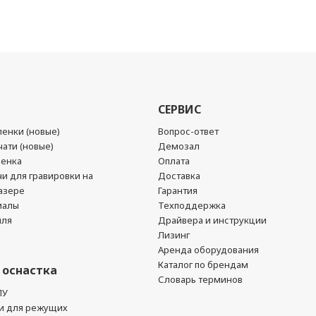
СЕРВИС
енки (новые)
Вопрос-ответ
ати (новые)
Демозал
ленка
Оплата
чи для гравировки на
Доставка
азере
Гарантия
иалы
Техподдержка
йля
Драйвера и инструкции
Лизинг
Аренда оборудования
Каталог по брендам
 оснастка
Словарь терминов
ПУ
и для режущих