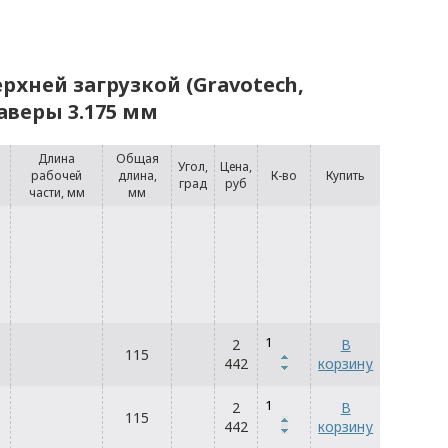
рхней загрузкой (Gravotech,
раверы 3.175 мм
Длина
Общая
Угол,
Цена,
рабочей
длина,
К-во
Купить
град
руб
части, мм
мм
2
В
115
442
корзину
2
В
115
442
корзину