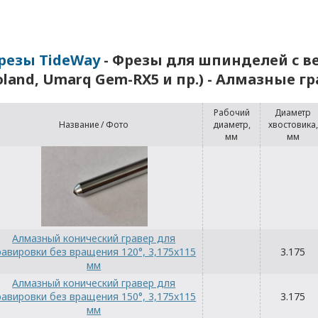
резы TideWay
- Фрезы для шпинделей с ве
oland, Umarq Gem-RX5 и пр.) - Алмазные г
Рабочий
Диаметр
Название / Фото
диаметр,
хвостовика,
мм
мм
Алмазный конический гравер для
равировки без вращения 120°, 3,175x115
3.175
мм
Алмазный конический гравер для
равировки без вращения 150°, 3,175x115
3.175
мм