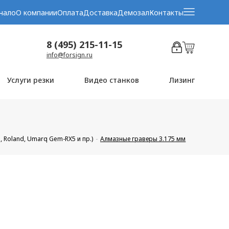
чало
О компании
Оплата
Доставка
Демозал
Контакты
8 (495) 215-11-15
info@forsign.ru
Услуги резки
Видео станков
Лизинг
, Roland, Umarq Gem-RX5 и пр.)
Алмазные граверы 3.175 мм