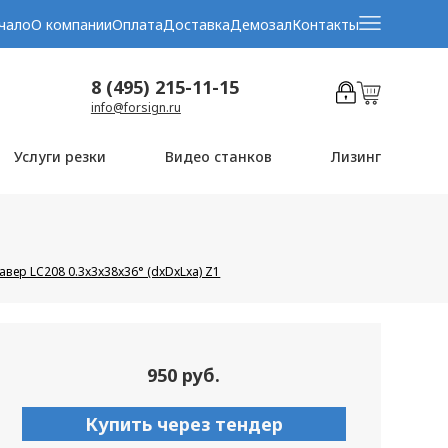
чало
О компании
Оплата
Доставка
Демозал
Контакты
8 (495) 215-11-15
info@forsign.ru
Услуги резки
Видео станков
Лизинг
авер LC208 0.3x3x38x36° (dxDxLxa) Z1
950 руб.
Купить через тендер