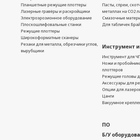
Планшетные режущие плоттеры
Пасты, спреи, скот
Лазерные гравёры и раскройщики
металлах на CO2 л
Электроэрозионное оборудование
Смазочные матер
Плоскошлифовальные станки
Для табличек Бра
Режущие плоттеры
Широкоформатные сканеры
Резаки для металла, обрезчики углов,
Инструмент и
вырубщики
Инструмент для Ч
Ножи и пробойник
плоттеров
Режущие головы д
Аксессуары для р
Опции для лазеро
Цанги
Вакуумное крепле
ПО
Б/У оборудов