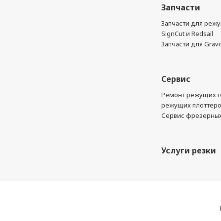
Запчасти
Запчасти для реж
SignCut и Redsail
Запчасти для Grav
Сервис
Ремонт режущих г
режущих плоттер
Сервис фрезерных
Услуги резки