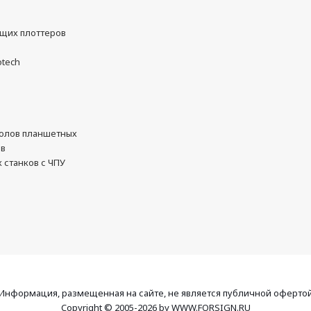
ущих плоттеров
otech
олов планшетных
ов
 станков с ЧПУ
Информация, размещенная на сайте, не является публичной оферто
Copyright © 2005-2026 by WWW.FORSIGN.RU