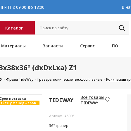
Н-ПТ с 09:00 до 18:00
В на
Каталог
Материалы
Запчасти
Сервис
ПО
3x38x36° (dxDxLxa) Z1
ПУ
Фрезы TideWay
Граверы конические твердосплавные
Конический гр
Все товары
Cрок поставки
TIDEWAY
TIDEWAY
яйте у менеджеров
Артикул: 46005
36° гравер