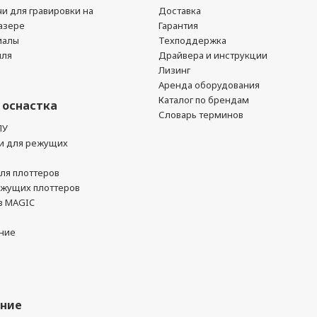
чи для гравировки на
Доставка
азере
Гарантия
иалы
Техподдержка
йля
Драйвера и инструкции
Лизинг
Аренда оборудования
Каталог по брендам
 оснастка
Словарь терминов
ПУ
и для режущих
ля плоттеров
ежущих плоттеров
в MAGIC
ние
ание