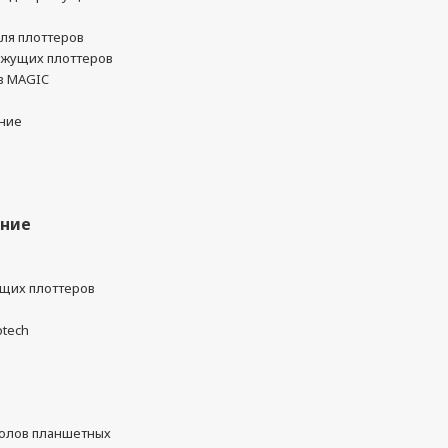
ля плоттеров
ежущих плоттеров
в MAGIC
ние
ание
ущих плоттеров
otech
олов планшетных