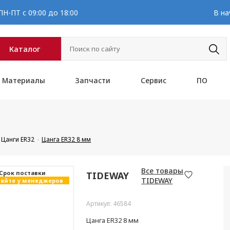
Н-ПТ с 09:00 до 18:00
В на
Каталог
Материалы
Запчасти
Сервис
ПО
Цанги ER32
Цанга ER32 8 мм
Все товары
Cрок поставки
TIDEWAY
TIDEWAY
яйте у менеджеров
Артикул: 46584
Цанга ER32 8 мм