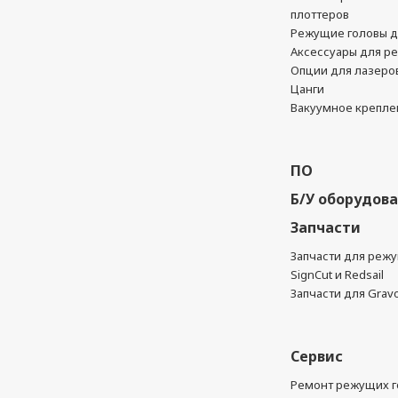
плоттеров
Режущие головы д
Аксессуары для р
Опции для лазеро
Цанги
Вакуумное крепле
ПО
Б/У оборудов
Запчасти
Запчасти для реж
SignCut и Redsail
Запчасти для Grav
Сервис
Ремонт режущих г