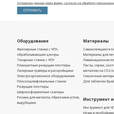
Отправляя данные через форму, согласен на обработку персональн
Оборудование
Материалы
Фрезерные станки с ЧПУ,
Самоклеящиеся пл
обрабатывающие центры
Материалы для печ
Токарные станки с ЧПУ
Ламинационная п
Планшетные режущие плоттеры
Пасты, спреи, скот
Лазерные гравёры и раскройщики
металлах на CO2 л
Электроэрозионное оборудование
Смазочные матер
Плоскошлифовальные станки
Для табличек Бра
Режущие плоттеры
Широкоформатные сканеры
Резаки для металла, обрезчики углов,
Инструмент и
вырубщики
Инструмент для Ч
Ножи и пробойник