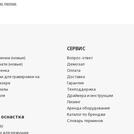
ых данных
СЕРВИС
енки (новые)
Вопрос-ответ
ати (новые)
Демозал
ленка
Оплата
чи для гравировки на
Доставка
азере
Гарантия
иалы
Техподдержка
йля
Драйвера и инструкции
Лизинг
Аренда оборудования
Каталог по брендам
 оснастка
Словарь терминов
ПУ
и для режущих