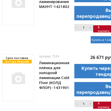
ламинирования
МАУНТ-1421802
В
перепродавец
–
+
В
корзину
Купить в 1 кл
Артикул: 7539
26 671 ру
Cрок поставки
от 1 до 30 дней
Ламинационная
плёнка для
Купить чере
холодной
тенде
ламинации Cold
Floor (КОЛД
В
ФЛОР) -1431901
перепродавец
–
+
В
корзину