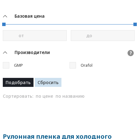
Базовая цена
от
до
Производители
?
GMP
Orafol
Сортировать:
по цене
по названию
Рулонная пленка для холодного