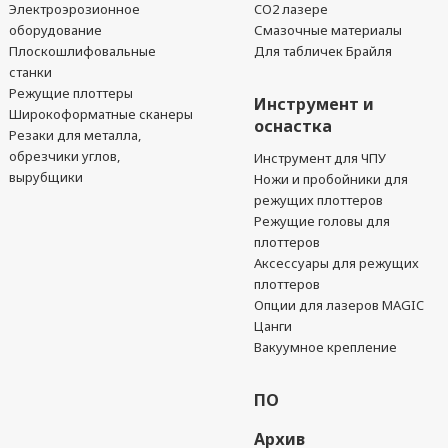
Электроэрозионное
CO2 лазере
оборудование
Смазочные материалы
Плоскошлифовальные
Для табличек Брайля
станки
Режущие плоттеры
Инструмент и
Широкоформатные сканеры
оснастка
Резаки для металла,
обрезчики углов,
Инструмент для ЧПУ
вырубщики
Ножи и пробойники для
режущих плоттеров
Режущие головы для
плоттеров
Аксессуары для режущих
плоттеров
Опции для лазеров MAGIC
Цанги
Вакуумное крепление
ПО
Архив