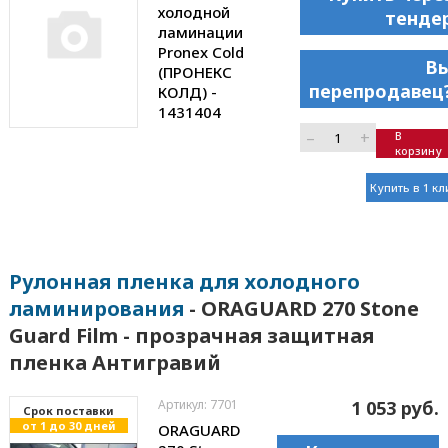
холодной
тенде
ламинации
Pronex Cold
В
(ПРОНЕКС
перепродавец
КОЛД) -
1431404
–
+
В
корзину
Купить в 1 кл
Рулонная пленка для холодного
ламинирования
- ORAGUARD 270 Stone
Guard Film - прозрачная защитная
пленка Антигравий
Артикул: 7701
1 053 руб.
Cрок поставки
от 1 до 30 дней
ORAGUARD