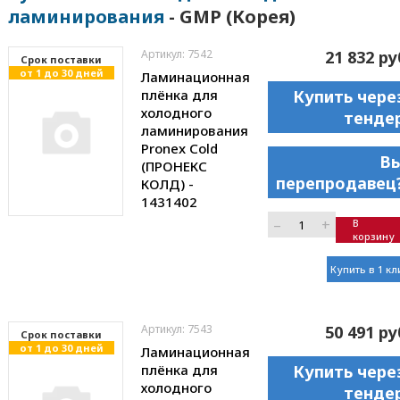
ламинирования
- GMP (Корея)
Артикул: 7542
21 832 ру
Cрок поставки
от 1 до 30 дней
Ламинационная
плёнка для
Купить чере
холодного
тенде
ламинирования
Pronex Cold
В
(ПРОНЕКС
перепродавец
КОЛД) -
1431402
–
+
В
корзину
Купить в 1 кл
Артикул: 7543
50 491 ру
Cрок поставки
от 1 до 30 дней
Ламинационная
плёнка для
Купить чере
холодного
тенде