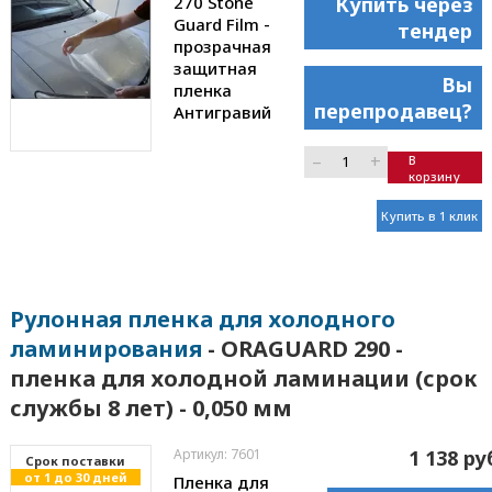
270 Stone
Купить через
Guard Film -
тендер
прозрачная
защитная
Вы
пленка
перепродавец?
Антигравий
–
+
В
корзину
Купить в 1 клик
Рулонная пленка для холодного
ламинирования
- ORAGUARD 290 -
пленка для холодной ламинации (срок
службы 8 лет) - 0,050 мм
Артикул: 7601
1 138 ру
Cрок поставки
от 1 до 30 дней
Пленка для