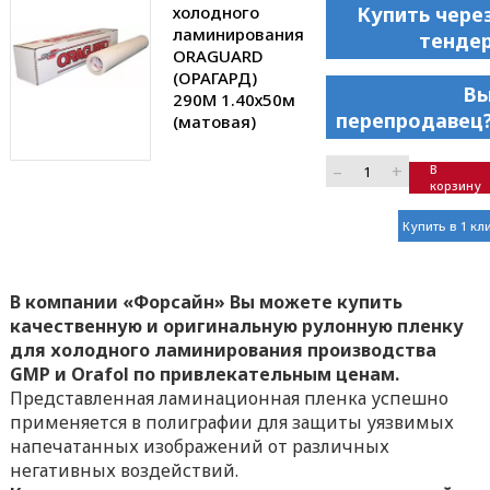
холодного
Купить чере
ламинирования
тенде
ORAGUARD
(ОРАГАРД)
В
290М 1.40х50м
перепродавец
(матовая)
–
+
В
корзину
Купить в 1 кл
В компании «Форсайн» Вы можете купить
качественную и оригинальную рулонную пленку
для холодного ламинирования производства
GMP и Orafol по привлекательным ценам.
Представленная ламинационная пленка успешно
применяется в полиграфии для защиты уязвимых
напечатанных изображений от различных
негативных воздействий.