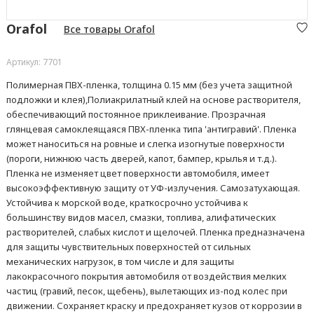
Orafol
Все товары Orafol
Артикул: 7701
Полимерная ПВХ-пленка, толщина 0.15 мм (без учета защитной
подложки и клея),Полиакрилатный клей на основе растворителя,
обеспечивающий постоянное приклеивание. Прозрачная
глянцевая самоклеящаяся ПВХ-пленка типа 'антигравий'. Пленка
может наноситься на ровные и слегка изогнутые поверхности
(пороги, нижнюю часть дверей, капот, бампер, крылья и т.д.).
Пленка не изменяет цвет поверхности автомобиля, имеет
высокоэффективную защиту от УФ-излучения. Самозатухающая.
Устойчива к морской воде, краткосрочно устойчива к
большинству видов масел, смазки, топлива, алифатических
растворителей, слабых кислот и щелочей. Пленка предназначена
для защиты чувствительных поверхностей от сильных
механических нагрузок, в том числе и для защиты
лакокрасочного покрытия автомобиля от воздействия мелких
частиц (гравий, песок, щебень), вылетающих из-под колес при
движении. Сохраняет краску и предохраняет кузов от коррозии в