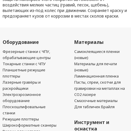
воздействия мелких частиц (гравий, песок, щебень),
вылетающих из-под колес при движении. Сохраняет краску и
предохраняет кузов от коррозии в местах сколов краски.
Оборудование
Материалы
Фрезерные станки с ЧПУ,
Самоклеящиеся пленки
обрабатывающие центры
(новые)
Токарные станки с ЧПУ
Материалы для печати
Планшетные режущие
(новые)
плоттеры
Ламинационная пленка
Лазерные гравёры и
Пасты, спреи, скотчи для
раскройщики
гравировки на металлах на
Электроэрозионное
CO2 лазере
оборудование
Смазочные материалы
Плоскошлифовальные
Для табличек Брайля
станки
Режущие плоттеры
Инструмент и
Широкоформатные сканеры
оснастка