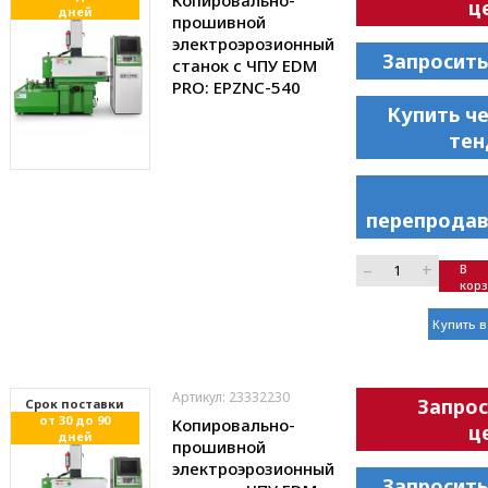
ц
дней
прошивной
электроэрозионный
Запросить
станок с ЧПУ EDM
PRO: EPZNC-540
Купить ч
тен
перепродав
–
+
В
кор
Купить в
Артикул: 23332230
Запрос
Cрок поставки
от 30 до 90
Копировально-
ц
дней
прошивной
электроэрозионный
Запросить