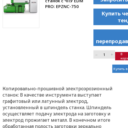
станок с ЧПУ EDM
PRO: EPZNC-750
Купить ч
тен
перепродав
–
+
В
кор
Купить в
Копировально-прошивной электроэрозионный
станок: В качестве инструмента выступает
графитовый или латунный электрод,
установленный в шпиндель станка. Шпиндель
осуществляет подачу электрода на заготовку и
электрод прожигает металл. В конечном итоге
обработанная полость заготовки зеркально