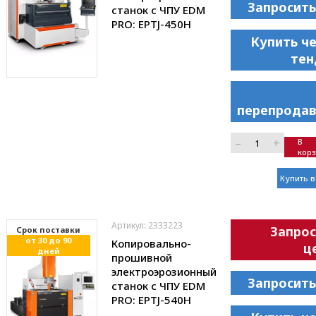
Запросить
станок с ЧПУ EDM
PRO: EPTJ-450H
Купить ч
тен
перепродав
–
+
В
кор
Купить в
Артикул: 2333223
Запрос
Cрок поставки
от 30 до 90
Копировально-
ц
дней
прошивной
электроэрозионный
Запросить
станок с ЧПУ EDM
PRO: EPTJ-540H