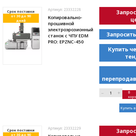
Артикул: 23332228
Запрос
Cрок поставки
от 30 до 90
Копировально-
ц
дней
прошивной
электроэрозионный
Запросить
станок с ЧПУ EDM
PRO: EPZNC-450
Купить ч
тен
перепродав
–
+
В
кор
Купить в
Артикул: 23332229
Запрос
Cрок поставки
от 30 до 90
Копировально-