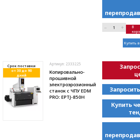
перепродав
–
+
В
кор
Купить в
Артикул: 2333225
Запрос
Cрок поставки
от 30 до 90
Копировально-
ц
дней
прошивной
электроэрозионный
Запросить
станок с ЧПУ EDM
PRO: EPTJ-850H
Купить ч
тен
перепродав