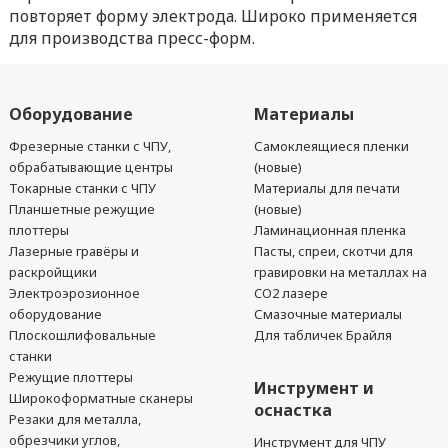
повторяет форму электрода. Широко применяется
для производства пресс-форм.
Оборудование
Материалы
Фрезерные станки с ЧПУ,
Самоклеящиеся пленки
обрабатывающие центры
(новые)
Токарные станки с ЧПУ
Материалы для печати
Планшетные режущие
(новые)
плоттеры
Ламинационная пленка
Лазерные гравёры и
Пасты, спреи, скотчи для
раскройщики
гравировки на металлах на
Электроэрозионное
CO2 лазере
оборудование
Смазочные материалы
Плоскошлифовальные
Для табличек Брайля
станки
Режущие плоттеры
Инструмент и
Широкоформатные сканеры
оснастка
Резаки для металла,
обрезчики углов,
Инструмент для ЧПУ