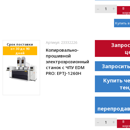
–
+
В
кор
Купить в
Артикул: 23332226
Запрос
Cрок поставки
от 30 до 90
Копировально-
ц
дней
прошивной
электроэрозионный
Запросить
станок с ЧПУ EDM
PRO: EPTJ-1260H
Купить ч
тен
перепродав
–
+
В
кор