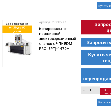
Купить в
Артикул: 23332227
Запрос
Cрок поставки
от 30 до 90
Копировально-
ц
дней
прошивной
электроэрозионный
Запросить
станок с ЧПУ EDM
PRO: EPTJ-1470H
Купить ч
тен
перепродав
–
+
В
кор
Купить в