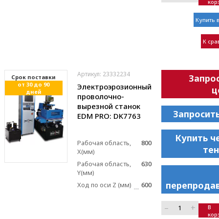
кор
Купить в
К ср
Артикул: 23332234
Запро
Cрок поставки
от 30 до 90
Электроэрозионный
ц
дней
проволочно-
вырезной станок
Запросит
EDM PRO: DK7763
Купить ч
Рабочая область,
800
те
X(мм)
Рабочая область,
630
Y(мм)
перепрода
Ход по оси Z (мм)
600
–
+
В
кор