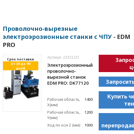
Проволочно-вырезные
электроэрозионные станки с ЧПУ
- EDM
PRO
Артикул: 23332231
Запро
Cрок поставки
от 30 до 90
Электроэрозионный
ц
дней
проволочно-
вырезной станок
Запросит
EDM PRO: DK77120
Купить ч
Рабочая область,
1400
те
X(мм)
Рабочая область,
1200
Y(мм)
перепрода
Ход по оси Z (мм)
1000