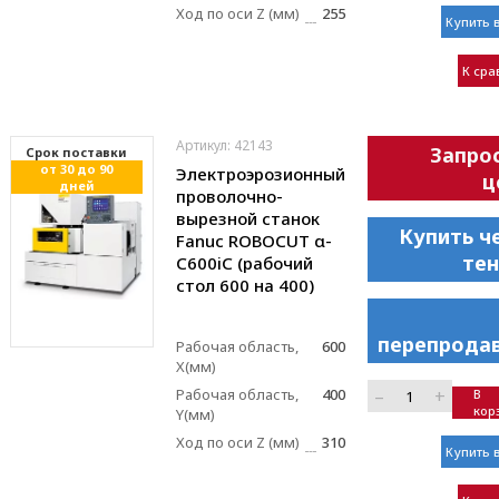
Ход по оси Z (мм)
255
Купить в
К ср
Артикул: 42143
Запро
Cрок поставки
от 30 до 90
Электроэрозионный
ц
дней
проволочно-
вырезной станок
Купить ч
Fanuc ROBOCUT α-
те
C600iC (рабочий
стол 600 на 400)
перепрода
Рабочая область,
600
X(мм)
–
+
Рабочая область,
400
В
кор
Y(мм)
Ход по оси Z (мм)
310
Купить в