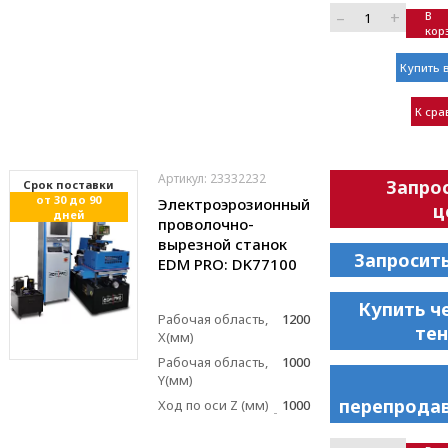
–
+
В
кор
Купить в
К ср
Артикул: 23332232
Запро
Cрок поставки
от 30 до 90
Электроэрозионный
ц
дней
проволочно-
вырезной станок
Запросит
EDM PRO: DK77100
Купить ч
Рабочая область,
1200
те
X(мм)
Рабочая область,
1000
Y(мм)
перепрода
Ход по оси Z (мм)
1000