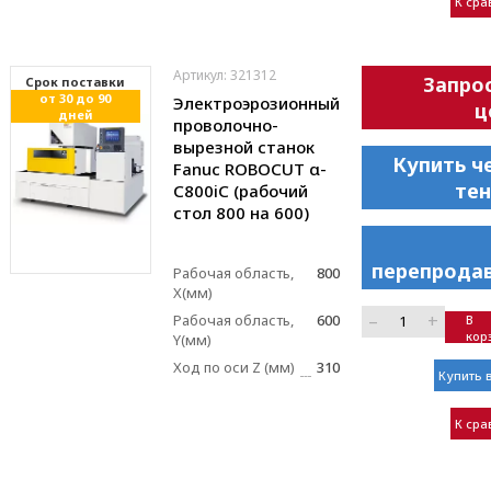
К ср
Артикул: 321312
Запро
Cрок поставки
от 30 до 90
Электроэрозионный
ц
дней
проволочно-
вырезной станок
Купить ч
Fanuc ROBOCUT α-
те
C800iC (рабочий
стол 800 на 600)
перепрода
Рабочая область,
800
X(мм)
–
+
Рабочая область,
600
В
кор
Y(мм)
Ход по оси Z (мм)
310
Купить в
К ср