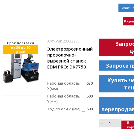
Купить в
К ср
Артикул: 23332235
Запро
Cрок поставки
от 30 до 90
Электроэрозионный
ц
дней
проволочно-
вырезной станок
Запросит
EDM PRO: DK7750
Купить ч
Рабочая область,
630
те
X(мм)
Рабочая область,
500
Y(мм)
перепрода
Ход по оси Z (мм)
500
–
+
В
кор