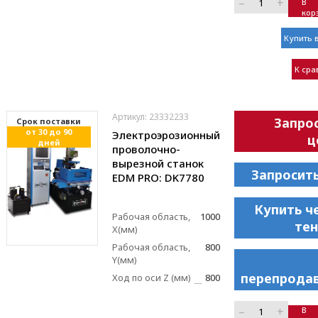
–
+
В
кор
Купить в
К ср
Артикул: 23332233
Запро
Cрок поставки
от 30 до 90
Электроэрозионный
ц
дней
проволочно-
вырезной станок
Запросит
EDM PRO: DK7780
Купить ч
Рабочая область,
1000
те
X(мм)
Рабочая область,
800
Y(мм)
перепрода
Ход по оси Z (мм)
800
–
+
В