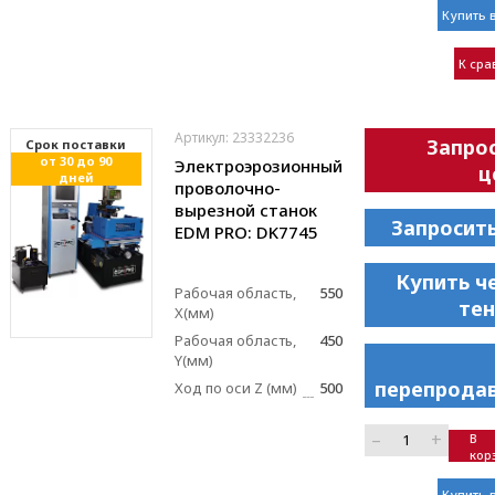
Купить в
К ср
Артикул: 23332236
Запро
Cрок поставки
от 30 до 90
Электроэрозионный
ц
дней
проволочно-
вырезной станок
Запросит
EDM PRO: DK7745
Купить ч
Рабочая область,
550
те
X(мм)
Рабочая область,
450
Y(мм)
перепрода
Ход по оси Z (мм)
500
–
+
В
кор
Купить в