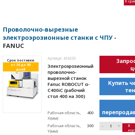
К ср
Проволочно-вырезные
электроэрозионные станки с ЧПУ
-
FANUC
Артикул: 434235
Запро
Cрок поставки
от 30 до 90
Электроэрозионный
ц
дней
проволочно-
вырезной станок
Купить ч
Fanuc ROBOCUT α-
те
C400iC (рабочий
стол 400 на 300)
перепрода
Рабочая область,
400
X(мм)
–
+
Рабочая область,
300
В
кор
Y(мм)