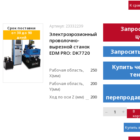
К ср
Артикул: 23332239
Запро
Cрок поставки
от 30 до 90
Электроэрозионный
ц
дней
проволочно-
вырезной станок
Запросит
EDM PRO: DK7720
Купить ч
Рабочая область,
250
те
X(мм)
Рабочая область,
200
Y(мм)
перепрода
Ход по оси Z (мм)
200
–
+
В
кор
Купить в