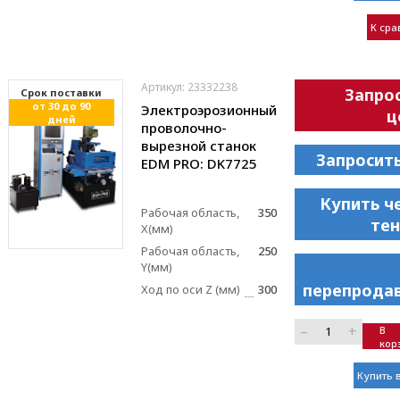
К ср
Артикул: 23332238
Запро
Cрок поставки
от 30 до 90
Электроэрозионный
ц
дней
проволочно-
вырезной станок
Запросит
EDM PRO: DK7725
Купить ч
Рабочая область,
350
те
X(мм)
Рабочая область,
250
Y(мм)
перепрода
Ход по оси Z (мм)
300
–
+
В
кор
Купить в