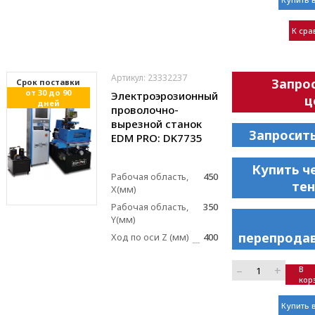
К ср
Артикул: 23332237
Запро
Cрок поставки
от 30 до 90
Электроэрозионный
ц
дней
проволочно-
вырезной станок
Запросит
EDM PRO: DK7735
Купить ч
Рабочая область,
450
те
X(мм)
Рабочая область,
350
Y(мм)
перепрода
Ход по оси Z (мм)
400
–
+
В
кор
Купить в