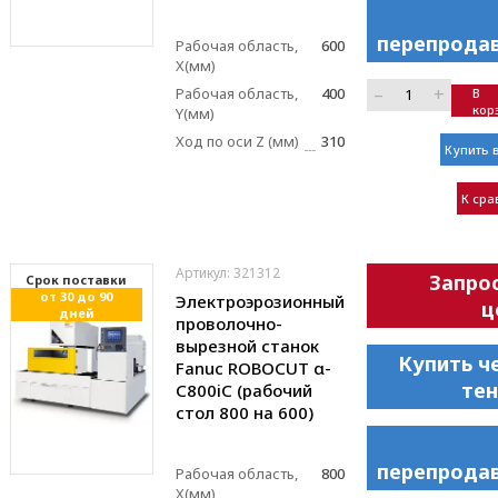
перепрода
Рабочая область,
600
X(мм)
–
+
Рабочая область,
400
В
кор
Y(мм)
Ход по оси Z (мм)
310
Купить в
К ср
Артикул: 321312
Запро
Cрок поставки
от 30 до 90
Электроэрозионный
ц
дней
проволочно-
вырезной станок
Купить ч
Fanuc ROBOCUT α-
те
C800iC (рабочий
стол 800 на 600)
перепрода
Рабочая область,
800
X(мм)