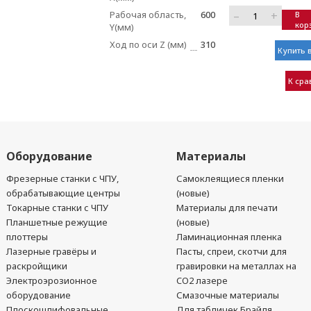
–
+
Рабочая область,
600
В
кор
Y(мм)
Ход по оси Z (мм)
310
Купить в
К ср
Оборудование
Материалы
Фрезерные станки с ЧПУ,
Самоклеящиеся пленки
обрабатывающие центры
(новые)
Токарные станки с ЧПУ
Материалы для печати
Планшетные режущие
(новые)
плоттеры
Ламинационная пленка
Лазерные гравёры и
Пасты, спреи, скотчи для
раскройщики
гравировки на металлах на
Электроэрозионное
CO2 лазере
оборудование
Смазочные материалы
Плоскошлифовальные
Для табличек Брайля