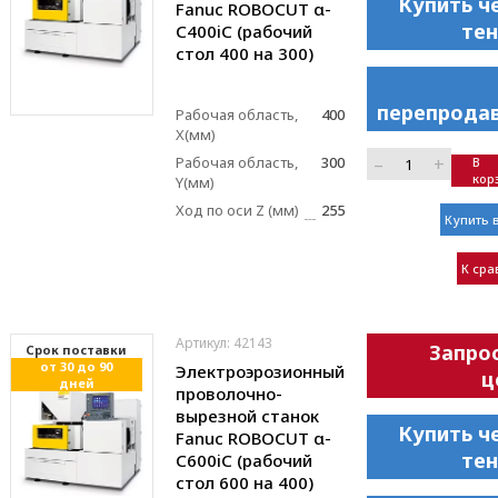
Купить ч
Fanuc ROBOCUT α-
те
C400iC (рабочий
стол 400 на 300)
перепрода
Рабочая область,
400
X(мм)
–
+
Рабочая область,
300
В
кор
Y(мм)
Ход по оси Z (мм)
255
Купить в
К ср
Артикул: 42143
Запро
Cрок поставки
от 30 до 90
Электроэрозионный
ц
дней
проволочно-
вырезной станок
Купить ч
Fanuc ROBOCUT α-
те
C600iC (рабочий
стол 600 на 400)