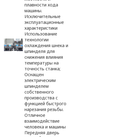
плавности хода
машины.
Исключительные
эксплуатационные
характеристики
Использование
технологии
охлаждения шнека и
шпинделя для
снижения влияния
температуры на
точность станка;
Оснащен
электрическим
шпинделем
собственного
производства с
функцией быстрого
нарезания резьбы.
Отличное
взаимодействие
человека и машины
Передняя дверь